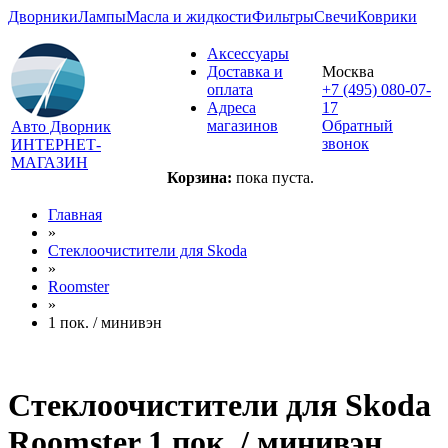
Дворники
Лампы
Масла и жидкости
Фильтры
Свечи
Коврики
Аксессуары
Доставка и
Москва
оплата
+7 (495) 080-07-
Адреса
17
магазинов
Обратный
Авто Дворник
звонок
ИНТЕРНЕТ-
МАГАЗИН
Корзина:
пока пуста.
Главная
»
Стеклоочистители для
Skoda
»
Roomster
»
1 пок. / минивэн
Стеклоочистители для
Skoda
Roomster 1 пок. / минивэн