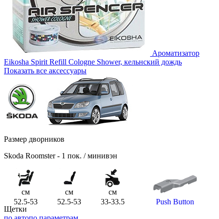
Ароматизатор
Eikosha Spirit Refill Cologne Shower, кельнский дождь
Показать все аксессуары
Размер дворников
Skoda Roomster - 1 пок. / минивэн
см
см
см
52.5-53
52.5-53
33-33.5
Push Button
Щетки
по авто
по параметрам