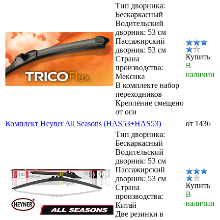
Тип дворника:
Бескаркасный
Водительский
дворник: 53 см
Пассажирский
дворник: 53 см
Купить
Страна
В
производства:
наличии
Мексика
В комплекте набор
переходников
Крепление смещено
от оси
Комплект Heyner All Seasons (HAS53+HAS53)
от 1436
Тип дворника:
Бескаркасный
Водительский
дворник: 53 см
Пассажирский
дворник: 53 см
Купить
Страна
В
производства:
наличии
Китай
Две резинки в