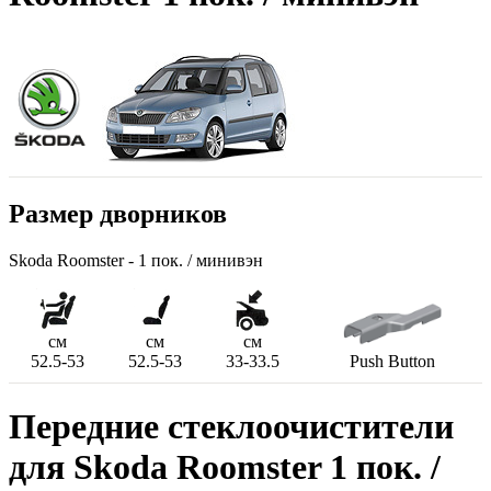
Размер дворников
Skoda Roomster - 1 пок. / минивэн
см
см
см
52.5-53
52.5-53
33-33.5
Push Button
Передние стеклоочистители
для Skoda Roomster 1 пок. /