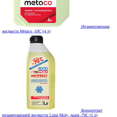
Незамерзающая
жидкость Metaco -10C (4 л)
Концентрат
незамерзающей жидкости Liqui Moly, дыня -70С (1 л)