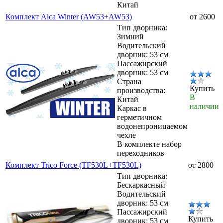
Китай
Комплект Alca Winter (AW53+AW53)
от 2600
Тип дворника:
Зимний
Водительский
дворник: 53 см
Пассажирский
дворник: 53 см
Страна
Купить
производства:
В
Китай
наличии
Каркас в
герметичном
водонепроницаемом
чехле
В комплекте набор
переходников
Комплект Trico Force (TF530L+TF530L)
от 2800
Тип дворника:
Бескаркасный
Водительский
дворник: 53 см
Пассажирский
Купить
дворник: 53 см