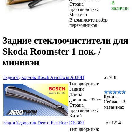
В
Страна
наличии
производства:
Мексика
В комплекте набор
переходников
Задние стеклоочистители для
Skoda Roomster 1 пок. /
минивэн
Задний дворник Bosch AeroTwin A330H
от 918
Тип дворника:
Задний
Длина
Купить
дворника: 33 см
Сейчас в 3
Страна
магазинах
производства:
Китай
Задний дворник Denso Flat Rear DF-300
от 1224
Тип дворника: