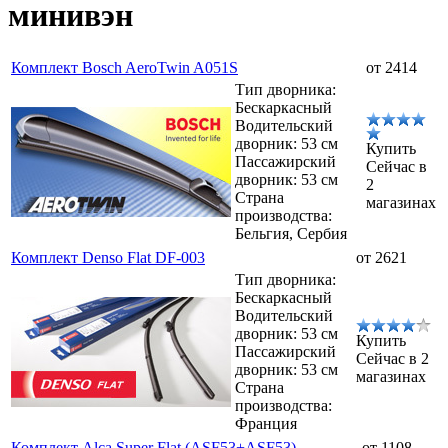
минивэн
Комплект Bosch AeroTwin A051S
от 2414
Тип дворника:
Бескаркасный
Водительский
дворник: 53 см
Купить
Пассажирский
Сейчас в
дворник: 53 см
2
Страна
магазинах
производства:
Бельгия, Сербия
Комплект Denso Flat DF-003
от 2621
Тип дворника:
Бескаркасный
Водительский
дворник: 53 см
Купить
Пассажирский
Сейчас в 2
дворник: 53 см
магазинах
Страна
производства:
Франция
Комплект Alca Super Flat (ASF53+ASF53)
от 1108