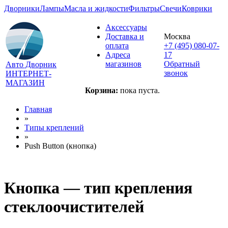
Дворники
Лампы
Масла и жидкости
Фильтры
Свечи
Коврики
Аксессуары
Доставка и
Москва
оплата
+7 (495) 080-07-
Адреса
17
магазинов
Обратный
Авто Дворник
звонок
ИНТЕРНЕТ-
МАГАЗИН
Корзина:
пока пуста.
Главная
»
Типы креплений
»
Push Button (кнопка)
Кнопка — тип крепления
стеклоочистителей