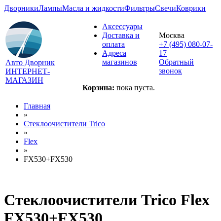
Дворники
Лампы
Масла и жидкости
Фильтры
Свечи
Коврики
Аксессуары
Доставка и
Москва
оплата
+7 (495) 080-07-
Адреса
17
магазинов
Обратный
Авто Дворник
звонок
ИНТЕРНЕТ-
МАГАЗИН
Корзина:
пока пуста.
Главная
»
Стеклоочистители Trico
»
Flex
»
FX530+FX530
Стеклоочистители Trico Flex
FX530+FX530