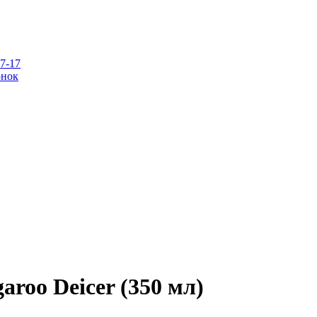
07-17
онок
roo Deicer (350 мл)