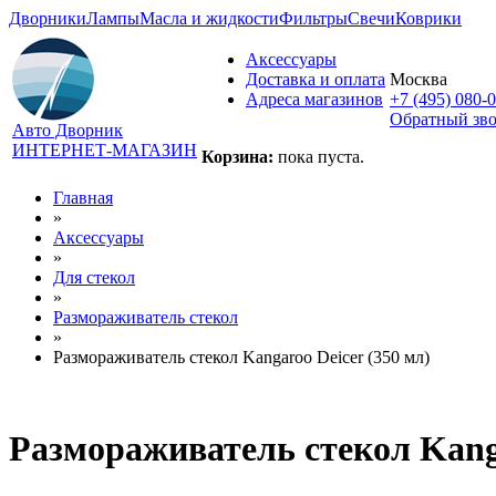
Дворники
Лампы
Масла и жидкости
Фильтры
Свечи
Коврики
Аксессуары
Доставка и оплата
Москва
Адреса магазинов
+7 (495) 080-
Обратный зв
Авто Дворник
ИНТЕРНЕТ-МАГАЗИН
Корзина:
пока пуста.
Главная
»
Аксессуары
»
Для стекол
»
Размораживатель стекол
»
Размораживатель стекол Kangaroo Deicer (350 мл)
Размораживатель стекол Kanga