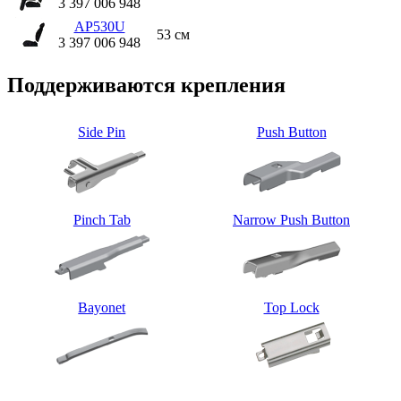
3 397 006 948
AP530U
53 см
3 397 006 948
Поддерживаются крепления
Side Pin
Push Button
Pinch Tab
Narrow Push Button
Bayonet
Top Lock