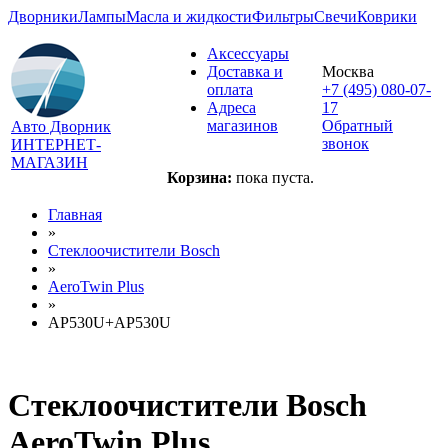
Дворники
Лампы
Масла и жидкости
Фильтры
Свечи
Коврики
Аксессуары
Доставка и
Москва
оплата
+7 (495) 080-07-
Адреса
17
магазинов
Обратный
Авто Дворник
звонок
ИНТЕРНЕТ-
МАГАЗИН
Корзина:
пока пуста.
Главная
»
Стеклоочистители Bosch
»
AeroTwin Plus
»
AP530U+AP530U
Стеклоочистители Bosch
AeroTwin Plus