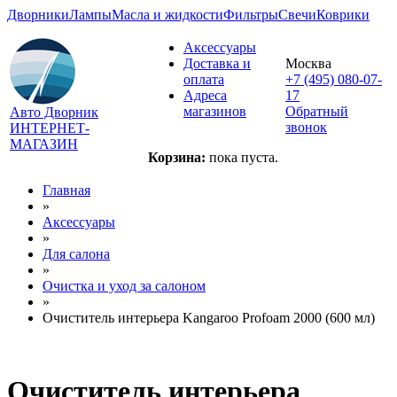
Дворники
Лампы
Масла и жидкости
Фильтры
Свечи
Коврики
Аксессуары
Доставка и
Москва
оплата
+7 (495) 080-07-
Адреса
17
магазинов
Обратный
Авто Дворник
звонок
ИНТЕРНЕТ-
МАГАЗИН
Корзина:
пока пуста.
Главная
»
Аксессуары
»
Для салона
»
Очистка и уход за салоном
»
Очиститель интерьера Kangaroo Profoam 2000 (600 мл)
Очиститель интерьера