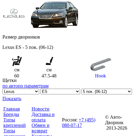
Размер дворников
Lexus ES - 5 пок. (06-12)
см
см
60
47.5-48
Hook
Щетки
по авто
по параметрам
Показать
Главная
Новости
Бренды
Доставка и
© Авто-
Типы
оплата
Россия
:
+7 (495)
Дворник
креплений
Обмен и
080-07-17
2013-2026
Типы
возврат