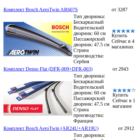
Комплект Bosch AeroTwin AR607S
от 3287
Тип дворника:
Бескаркасный
Водительский
дворник: 60 см
Купить
Пассажирский
Сейчас в 4
дворник: 47.5 см
магазинах
Страна
производства:
Сербия
Комплект Denso Flat (DFR-009+DFR-003)
от 2943
Тип дворника:
Бескаркасный
Водительский
дворник: 60 см
Купить
Пассажирский
Сейчас в 1
дворник: 47.5 см
магазине
Страна
производства:
Франция
Комплект Bosch AeroTwin (AR24U+AR19U)
от 2912
Тип дворника: