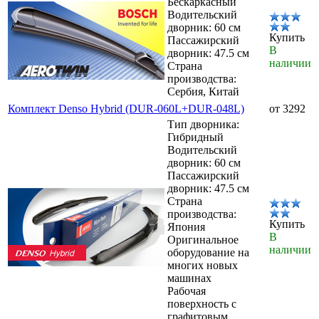
Бескаркасный
Водительский
дворник: 60 см
Купить
Пассажирский
В
дворник: 47.5 см
наличии
Страна
производства:
Сербия, Китай
Комплект Denso Hybrid (DUR-060L+DUR-048L)
от 3292
Тип дворника:
Гибридный
Водительский
дворник: 60 см
Пассажирский
дворник: 47.5 см
Страна
производства:
Купить
Япония
В
Оригинальное
наличии
оборудование на
многих новых
машинах
Рабочая
поверхность с
графитовым