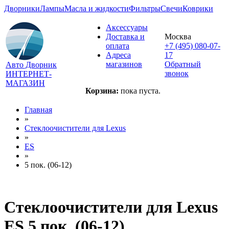
Дворники
Лампы
Масла и жидкости
Фильтры
Свечи
Коврики
Аксессуары
Доставка и
Москва
оплата
+7 (495) 080-07-
Адреса
17
магазинов
Обратный
Авто Дворник
звонок
ИНТЕРНЕТ-
МАГАЗИН
Корзина:
пока пуста.
Главная
»
Стеклоочистители для
Lexus
»
ES
»
5 пок. (06-12)
Стеклоочистители для
Lexus
ES 5 пок. (06-12)