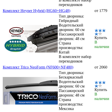
В комплекте набор
переходников
Комплект Heyner Hybrid (HG60+HG48)
от 1779
Тип дворника:
Гибридный
Водительский
дворник: 60 см
Пассажирский
Купить
дворник: 48 см
В
Страна
наличии
производства:
Китай
В комплекте набор
переходников
Комплект Trico NeoForm (NF600+NF480)
от 2060
Тип дворника:
Бескаркасный
Водительский
дворник: 60 см
Купить
Пассажирский
В
дворник: 48 см
наличии
Страна
производства:
Мексика