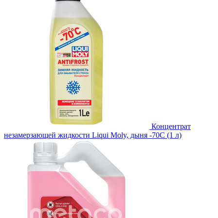
Концентрат
незамерзающей жидкости Liqui Moly, дыня -70С (1 л)