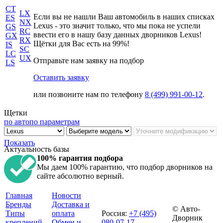
CT
LX
Если вы не нашли Ваш автомобиль в наших списках
ES
NX
Lexus - это значит только, что мы пока не успели
GS
RC
ввести его в нашу базу данных дворников Lexus!
GX
RX
Щётки для Вас есть на 99%!
IS
SC
LC
UX
Отправьте нам заявку на подбор
LS
Оставить заявку
или позвоните нам по телефону
8 (499) 991-00-12
.
Щетки
по авто
по параметрам
Показать
Актуальность базы
100% гарантия подбора
Мы даем 100% гарантию, что подбор дворников на
сайте абсолютно верный.
Главная
Новости
Бренды
Доставка и
© Авто-
Типы
оплата
Россия
:
+7 (495)
Дворник
креплений
Обмен и
080-07-17