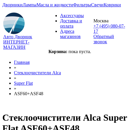
Дворники
Лампы
Масла и жидкости
Фильтры
Свечи
Коврики
Аксессуары
Доставка и
Москва
оплата
+7 (495) 080-07-
Адреса
17
магазинов
Обратный
Авто Дворник
звонок
ИНТЕРНЕТ-
МАГАЗИН
Корзина:
пока пуста.
Главная
»
Стеклоочистители Alca
»
Super Flat
»
ASF60+ASF48
Стеклоочистители Alca Super
Flat ASF60+ASF48