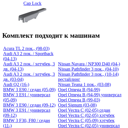
Cap Lock
Комплект подходит к машинам
Acura TL 2 пок., (98-03)
Audi A3 2 пок. / Sportback
(04-13)
Audi A3 2 пок. / хетчбек, 3
Nissan Navara / NP300 D40 (04-)
дв. (04-13)
Nissan Pathfinder 3 пок., (04-10)
Audi A3 2 пок. / хетчбек, 3
Nissan Pathfinder 3 пок., (10-14)
дв. (03-04)
рестайлинг
Audi Q2 (16-)
Nissan Teana 1 пок., (03-08)
BMW 3 E90 / седан (05-09)
Opel Omega B (94-99)
BMW 3 E91 / универсал
Opel Omega B (94-99) универсал
(05-09)
Opel Omega B (99-03)
BMW 3 E90 / седан (09-12)
Opel Signum (03-08)
BMW 3 E91 / универсал
Opel Vectra C (02-05) седан
(09-12)
Opel Vectra C (02-05) хэтчбек
BMW 3 F30, F80 / седан
Opel Vectra C (05-09) хэтчбек
(11-)
Opel Vectra C (02-05) универсал