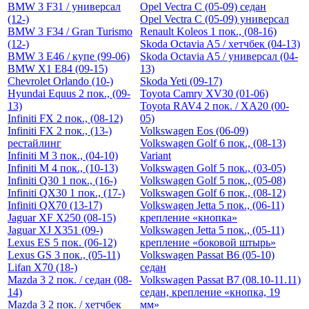
BMW 3 F31 / универсал
Opel Vectra C (05-09) седан
(12-)
Opel Vectra C (05-09) универсал
BMW 3 F34 / Gran Turismo
Renault Koleos 1 пок., (08-16)
(12-)
Skoda Octavia A5 / хетчбек (04-13)
BMW 3 E46 / купе (99-06)
Skoda Octavia A5 / универсал (04-
BMW X1 E84 (09-15)
13)
Chevrolet Orlando (10-)
Skoda Yeti (09-17)
Hyundai Equus 2 пок., (09-
Toyota Camry XV30 (01-06)
13)
Toyota RAV4 2 пок. / XA20 (00-
Infiniti FX 2 пок., (08-12)
05)
Infiniti FX 2 пок., (13-)
Volkswagen Eos (06-09)
рестайлинг
Volkswagen Golf 6 пок., (08-13)
Infiniti M 3 пок., (04-10)
Variant
Infiniti M 4 пок., (10-13)
Volkswagen Golf 5 пок., (03-05)
Infiniti Q30 1 пок., (16-)
Volkswagen Golf 5 пок., (05-08)
Infiniti QX30 1 пок., (17-)
Volkswagen Golf 6 пок., (08-12)
Infiniti QX70 (13-17)
Volkswagen Jetta 5 пок., (06-11)
Jaguar XF X250 (08-15)
крепление «кнопка»
Jaguar XJ X351 (09-)
Volkswagen Jetta 5 пок., (05-11)
Lexus ES 5 пок. (06-12)
крепление «боковой штырь»
Lexus GS 3 пок., (05-11)
Volkswagen Passat B6 (05-10)
Lifan X70 (18-)
седан
Mazda 3 2 пок. / седан (08-
Volkswagen Passat B7 (08.10-11.11)
14)
седан, крепление «кнопка, 19
Mazda 3 2 пок. / хетчбек
мм»