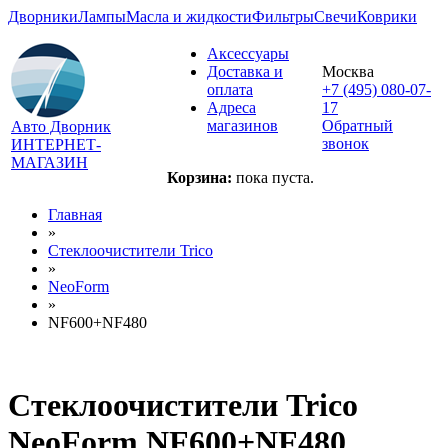
Дворники
Лампы
Масла и жидкости
Фильтры
Свечи
Коврики
Аксессуары
Доставка и
Москва
оплата
+7 (495) 080-07-
Адреса
17
магазинов
Обратный
Авто Дворник
звонок
ИНТЕРНЕТ-
МАГАЗИН
Корзина:
пока пуста.
Главная
»
Стеклоочистители Trico
»
NeoForm
»
NF600+NF480
Стеклоочистители Trico
NeoForm NF600+NF480