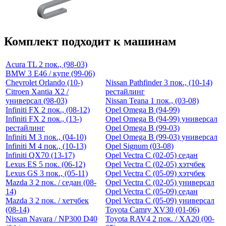
Комплект подходит к машинам
Acura TL 2 пок., (98-03)
BMW 3 E46 / купе (99-06)
Chevrolet Orlando (10-)
Nissan Pathfinder 3 пок., (10-14)
Citroen Xantia X2 /
рестайлинг
универсал (98-03)
Nissan Teana 1 пок., (03-08)
Infiniti FX 2 пок., (08-12)
Opel Omega B (94-99)
Infiniti FX 2 пок., (13-)
Opel Omega B (94-99) универсал
рестайлинг
Opel Omega B (99-03)
Infiniti M 3 пок., (04-10)
Opel Omega B (99-03) универсал
Infiniti M 4 пок., (10-13)
Opel Signum (03-08)
Infiniti QX70 (13-17)
Opel Vectra C (02-05) седан
Lexus ES 5 пок. (06-12)
Opel Vectra C (02-05) хэтчбек
Lexus GS 3 пок., (05-11)
Opel Vectra C (05-09) хэтчбек
Mazda 3 2 пок. / седан (08-
Opel Vectra C (02-05) универсал
14)
Opel Vectra C (05-09) седан
Mazda 3 2 пок. / хетчбек
Opel Vectra C (05-09) универсал
(08-14)
Toyota Camry XV30 (01-06)
Nissan Navara / NP300 D40
Toyota RAV4 2 пок. / XA20 (00-