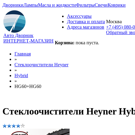
Дворники
Лампы
Масла и жидкости
Фильтры
Свечи
Коврики
Аксессуары
Доставка и оплата
Москва
Адреса магазинов
+7 (495) 080-
Обратный зв
Авто Дворник
ИНТЕРНЕТ-МАГАЗИН
Корзина:
пока пуста.
Главная
»
Стеклоочистители Heyner
»
Hybrid
»
HG60+HG60
Стеклоочистители Heyner Hy