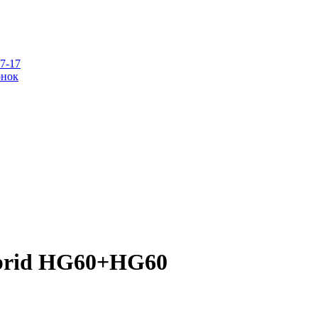
07-17
онок
brid HG60+HG60