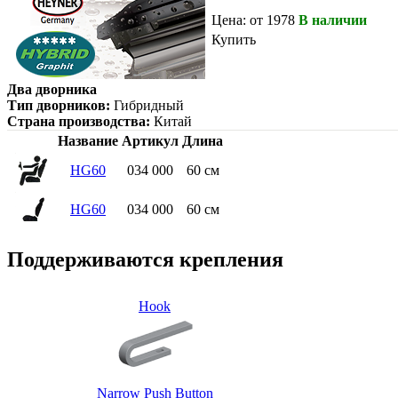
Цена: от 1978
В наличии
Купить
Два дворника
Тип дворников:
Гибридный
Страна производства:
Китай
Название
Артикул
Длина
HG60
034 000
60 см
HG60
034 000
60 см
Поддерживаются крепления
Hook
Narrow Push Button