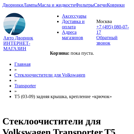
Дворники
Лампы
Масла и жидкости
Фильтры
Свечи
Коврики
Аксессуары
Доставка и
Москва
оплата
+7 (495) 080-07-
Адреса
17
магазинов
Обратный
Авто Дворник
звонок
ИНТЕРНЕТ-
МАГАЗИН
Корзина:
пока пуста.
Главная
»
Стеклоочистители для
Volkswagen
»
Transporter
»
T5 (03-09) задняя крышка, крепление «крючок»
Стеклоочистители для
Volkswagen Transporter T5