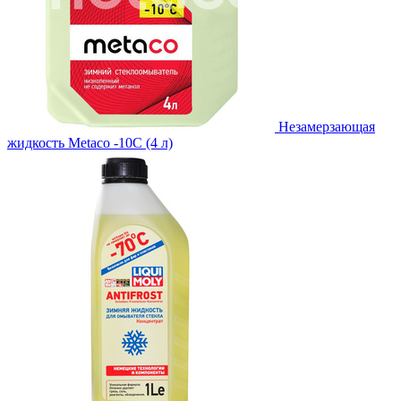
Незамерзающая
жидкость Metaco -10C (4 л)