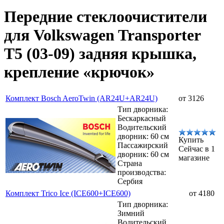
Передние стеклоочистители
для Volkswagen Transporter
T5 (03-09) задняя крышка,
крепление «крючок»
Комплект Bosch AeroTwin (AR24U+AR24U)
от 3126
Тип дворника:
Бескаркасный
Водительский
дворник: 60 см
Купить
Пассажирский
Сейчас в 1
дворник: 60 см
магазине
Страна
производства:
Сербия
Комплект Trico Ice (ICE600+ICE600)
от 4180
Тип дворника:
Зимний
Водительский