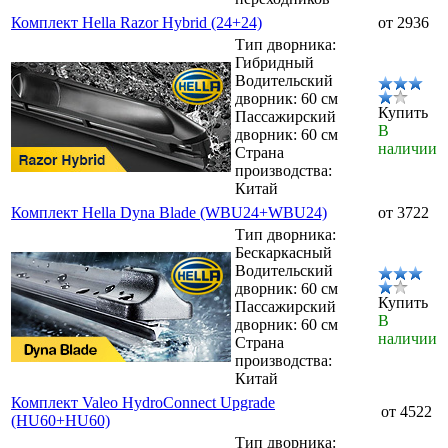
Комплект Hella Razor Hybrid (24+24)
от 2936
Тип дворника:
Гибридный
Водительский
дворник: 60 см
Купить
Пассажирский
В
дворник: 60 см
наличии
Страна
производства:
Китай
Комплект Hella Dyna Blade (WBU24+WBU24)
от 3722
Тип дворника:
Бескаркасный
Водительский
дворник: 60 см
Купить
Пассажирский
В
дворник: 60 см
наличии
Страна
производства:
Китай
Комплект Valeo HydroConnect Upgrade
от 4522
(HU60+HU60)
Тип дворника: