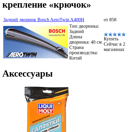
крепление «крючок»
Задний дворник Bosch AeroTwin A400H
от 858
Тип дворника:
Задний
Длина
Купить
дворника: 40 см
Сейчас в 2
Страна
магазинах
производства:
Китай
Аксессуары