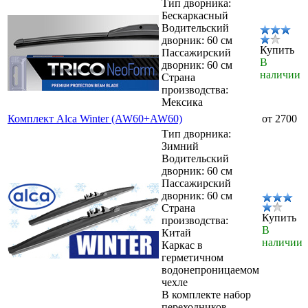
Тип дворника:
Бескаркасный
Водительский
дворник: 60 см
Купить
Пассажирский
В
дворник: 60 см
наличии
Страна
производства:
Мексика
Комплект Alca Winter (AW60+AW60)
от 2700
Тип дворника:
Зимний
Водительский
дворник: 60 см
Пассажирский
дворник: 60 см
Страна
Купить
производства:
В
Китай
наличии
Каркас в
герметичном
водонепроницаемом
чехле
В комплекте набор
переходников