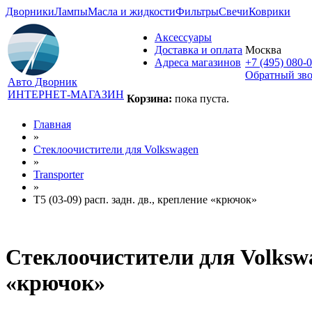
Дворники
Лампы
Масла и жидкости
Фильтры
Свечи
Коврики
Аксессуары
Доставка и оплата
Москва
Адреса магазинов
+7 (495) 080-
Обратный зв
Авто Дворник
ИНТЕРНЕТ-МАГАЗИН
Корзина:
пока пуста.
Главная
»
Стеклоочистители для
Volkswagen
»
Transporter
»
T5 (03-09) расп. задн. дв., крепление «крючок»
Стеклоочистители для
Volkswa
«крючок»