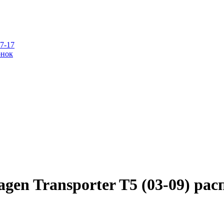
07-17
онок
gen Transporter T5 (03-09) расп