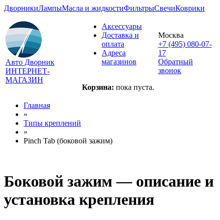
Дворники
Лампы
Масла и жидкости
Фильтры
Свечи
Коврики
Аксессуары
Доставка и
Москва
оплата
+7 (495) 080-07-
Адреса
17
магазинов
Обратный
Авто Дворник
звонок
ИНТЕРНЕТ-
МАГАЗИН
Корзина:
пока пуста.
Главная
»
Типы креплений
»
Pinch Tab (боковой зажим)
Боковой зажим — описание и
установка крепления