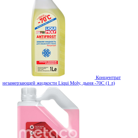
Концентрат
незамерзающей жидкости Liqui Moly, дыня -70С (1 л)