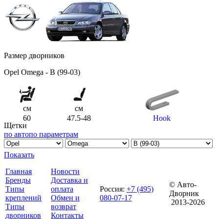
Размер дворников
Opel Omega - B (99-03)
см
см
60
47.5-48
Hook
Щетки
по авто
по параметрам
Показать
Главная
Новости
Бренды
Доставка и
© Авто-
Типы
оплата
Россия
:
+7 (495)
Дворник
креплений
Обмен и
080-07-17
2013-2026
Типы
возврат
дворников
Контакты