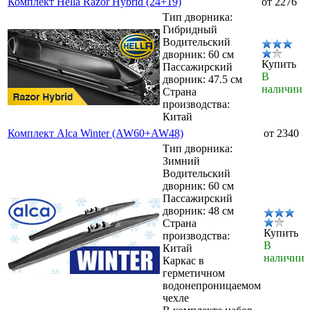
Комплект Hella Razor Hybrid (24+19)
от 2276
Тип дворника:
Гибридный
Водительский
дворник: 60 см
Купить
Пассажирский
В
дворник: 47.5 см
наличии
Страна
производства:
Китай
Комплект Alca Winter (AW60+AW48)
от 2340
Тип дворника:
Зимний
Водительский
дворник: 60 см
Пассажирский
дворник: 48 см
Страна
Купить
производства:
В
Китай
наличии
Каркас в
герметичном
водонепроницаемом
чехле