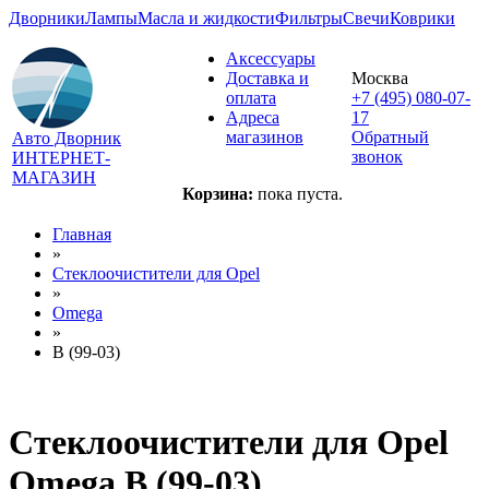
Дворники
Лампы
Масла и жидкости
Фильтры
Свечи
Коврики
Аксессуары
Доставка и
Москва
оплата
+7 (495) 080-07-
Адреса
17
магазинов
Обратный
Авто Дворник
звонок
ИНТЕРНЕТ-
МАГАЗИН
Корзина:
пока пуста.
Главная
»
Стеклоочистители для
Opel
»
Omega
»
B (99-03)
Стеклоочистители для
Opel
Omega B (99-03)