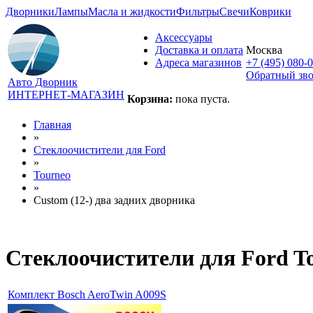
Дворники
Лампы
Масла и жидкости
Фильтры
Свечи
Коврики
Аксессуары
Доставка и оплата
Москва
Адреса магазинов
+7 (495) 080-
Обратный зв
Авто Дворник
ИНТЕРНЕТ-МАГАЗИН
Корзина:
пока пуста.
Главная
»
Стеклоочистители для
Ford
»
Tourneo
»
Custom (12-) два задних дворника
Стеклоочистители для
Ford T
Комплект Bosch AeroTwin A009S