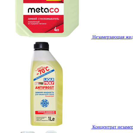
Незамерзающая жидк
Концентрат незамер