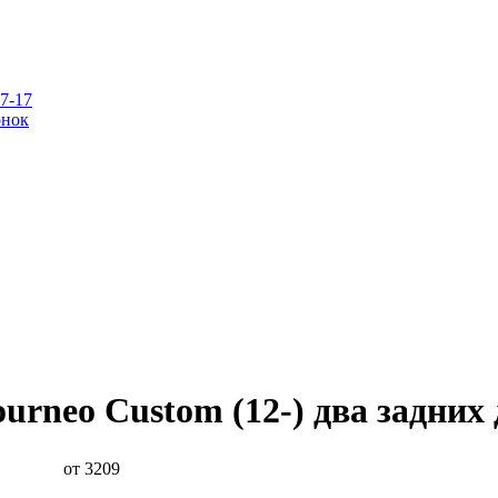
07-17
онок
ourneo Custom (12-) два задних
от 3209