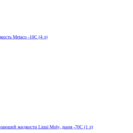
ость Metaco -10C (4 л)
зающей жидкости Liqui Moly, дыня -70С (1 л)