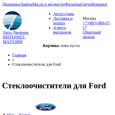
Дворники
Лампы
Масла и жидкости
Фильтры
Свечи
Коврики
Аксессуары
Доставка и
Москва
оплата
+7 (495) 080-07-
Адреса
17
магазинов
Обратный
Авто Дворник
звонок
ИНТЕРНЕТ-
МАГАЗИН
Корзина:
пока пуста.
Главная
»
Стеклоочистители для
Ford
Стеклоочистители для
Ford
B-Max
Fusion