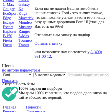
C-Max
Galaxy
Если вы не нашли Ваш автомобиль в
Cougar
Ka
наших списках Ford - это значит только,
EcoSport
Kuga
что мы пока не успели ввести его в нашу
Edge
Maverick
базу данных дворников Ford! Щётки для
Escape
Mondeo
Вас есть на 99%!
Escort
Mustang
Explorer
Ranger
Отправьте нам заявку на подбор
F-150
S-Max
Fiesta
Tourneo
Оставить заявку
Focus
Transit
или позвоните нам по телефону
8 (499)
991-00-12
.
Щетки
по авто
по параметрам
Показать
Актуальность базы
100% гарантия подбора
Мы даем 100% гарантию, что подбор дворников на
сайте абсолютно верный.
Главная
Новости
Бренды
Доставка и