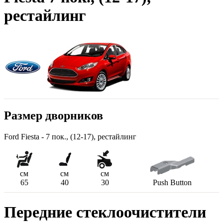
рестайлинг
Размер дворников
Ford Fiesta - 7 пок., (12-17), рестайлинг
см
см
см
65
40
30
Push Button
Передние стеклоочистители