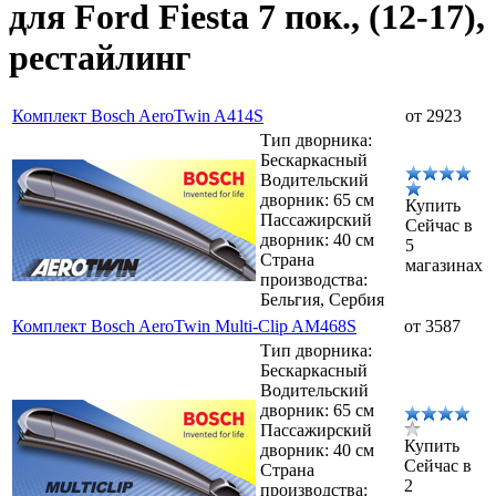
для Ford Fiesta 7 пок., (12-17),
рестайлинг
Комплект Bosch AeroTwin A414S
от 2923
Тип дворника:
Бескаркасный
Водительский
дворник: 65 см
Купить
Пассажирский
Сейчас в
дворник: 40 см
5
Страна
магазинах
производства:
Бельгия, Сербия
Комплект Bosch AeroTwin Multi-Clip AM468S
от 3587
Тип дворника:
Бескаркасный
Водительский
дворник: 65 см
Пассажирский
Купить
дворник: 40 см
Сейчас в
Страна
2
производства: