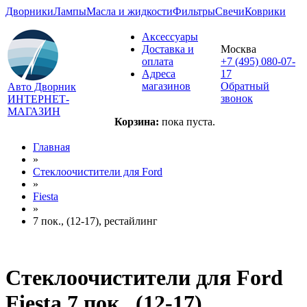
Дворники
Лампы
Масла и жидкости
Фильтры
Свечи
Коврики
Аксессуары
Доставка и
Москва
оплата
+7 (495) 080-07-
Адреса
17
магазинов
Обратный
Авто Дворник
звонок
ИНТЕРНЕТ-
МАГАЗИН
Корзина:
пока пуста.
Главная
»
Стеклоочистители для
Ford
»
Fiesta
»
7 пок., (12-17), рестайлинг
Стеклоочистители для
Ford
Fiesta 7 пок., (12-17),