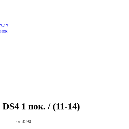
07-17
онок
 DS4 1 пок. / (11-14)
от 3590