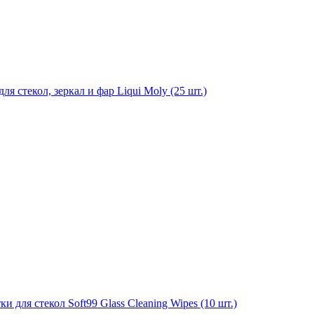
я стекол, зеркал и фар Liqui Moly (25 шт.)
для стекол Soft99 Glass Cleaning Wipes (10 шт.)