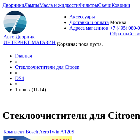
Дворники
Лампы
Масла и жидкости
Фильтры
Свечи
Коврики
Аксессуары
Доставка и оплата
Москва
Адреса магазинов
+7 (495) 080-
Обратный зв
Авто Дворник
ИНТЕРНЕТ-МАГАЗИН
Корзина:
пока пуста.
Главная
»
Стеклоочистители для
Citroen
»
DS4
»
1 пок. / (11-14)
Стеклоочистители для
Citroen
Комплект Bosch AeroTwin A120S