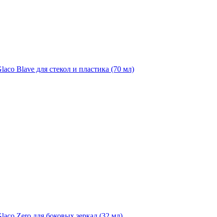
aco Blave для стекол и пластика (70 мл)
laco Zero для боковых зеркал (32 мл)