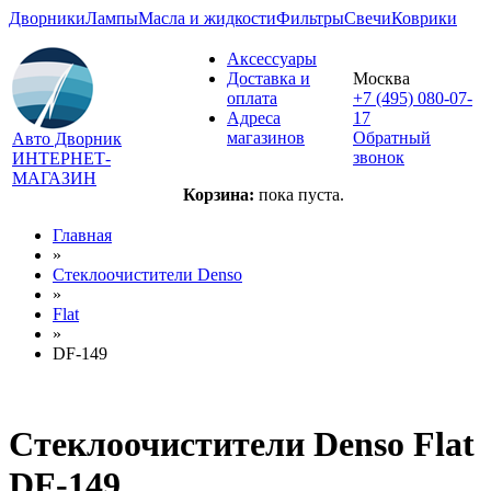
Дворники
Лампы
Масла и жидкости
Фильтры
Свечи
Коврики
Аксессуары
Доставка и
Москва
оплата
+7 (495) 080-07-
Адреса
17
магазинов
Обратный
Авто Дворник
звонок
ИНТЕРНЕТ-
МАГАЗИН
Корзина:
пока пуста.
Главная
»
Стеклоочистители Denso
»
Flat
»
DF-149
Стеклоочистители Denso Flat
DF-149