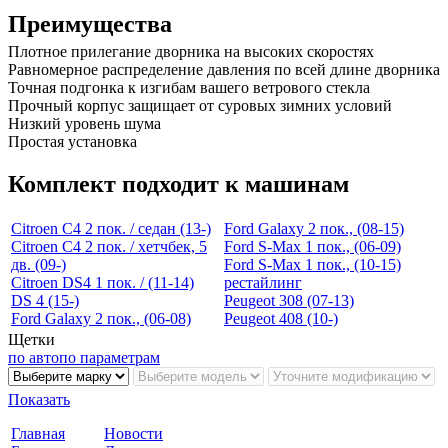
Преимущества
Плотное прилегание дворника на высоких скоростях
Равномерное распределение давления по всей длине дворника
Точная подгонка к изгибам вашего ветрового стекла
Прочный корпус защищает от суровых зимних условий
Низкий уровень шума
Простая установка
Комплект подходит к машинам
Citroen C4 2 пок. / седан (13-)
Ford Galaxy 2 пок., (08-15)
Citroen C4 2 пок. / хетчбек, 5
Ford S-Max 1 пок., (06-09)
дв. (09-)
Ford S-Max 1 пок., (10-15)
Citroen DS4 1 пок. / (11-14)
рестайлинг
DS 4 (15-)
Peugeot 308 (07-13)
Ford Galaxy 2 пок., (06-08)
Peugeot 408 (10-)
Щетки
по авто
по параметрам
Показать
Главная
Новости