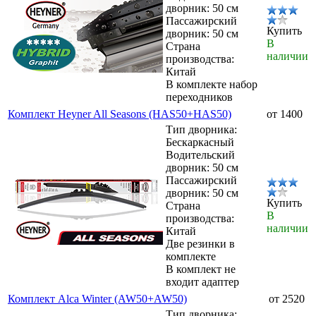
дворник: 50 см
Пассажирский
Купить
дворник: 50 см
В
Страна
наличии
производства:
Китай
В комплекте набор
переходников
Комплект Heyner All Seasons (HAS50+HAS50)
от 1400
Тип дворника:
Бескаркасный
Водительский
дворник: 50 см
Пассажирский
дворник: 50 см
Купить
Страна
В
производства:
наличии
Китай
Две резинки в
комплекте
В комплект не
входит адаптер
Комплект Alca Winter (AW50+AW50)
от 2520
Тип дворника: