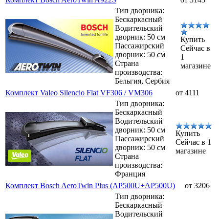
Тип дворника:
Бескаркасный
Водительский
дворник: 50 см
Купить
Пассажирский
Сейчас в
дворник: 50 см
1
Страна
магазине
производства:
Бельгия, Сербия
Комплект Valeo Silencio Flat VF306 / VM306
от 4111
Тип дворника:
Бескаркасный
Водительский
дворник: 50 см
Купить
Пассажирский
Сейчас в 1
дворник: 50 см
магазине
Страна
производства:
Франция
Комплект Bosch AeroTwin Plus (AP500U+AP500U)
от 3206
Тип дворника:
Бескаркасный
Водительский