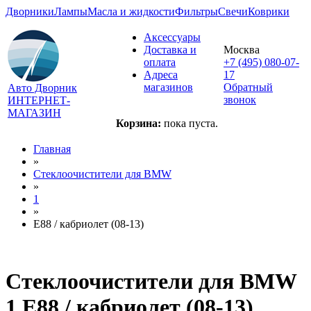
Дворники
Лампы
Масла и жидкости
Фильтры
Свечи
Коврики
Аксессуары
Доставка и
Москва
оплата
+7 (495) 080-07-
Адреса
17
магазинов
Обратный
Авто Дворник
звонок
ИНТЕРНЕТ-
МАГАЗИН
Корзина:
пока пуста.
Главная
»
Стеклоочистители для
BMW
»
1
»
E88 / кабриолет (08-13)
Стеклоочистители для
BMW
1 E88 / кабриолет (08-13)