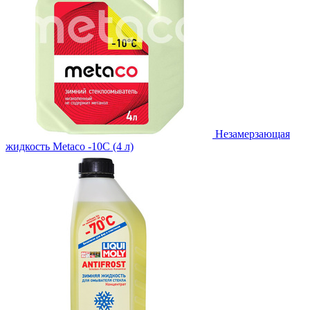
Незамерзающая
жидкость Metaco -10C (4 л)