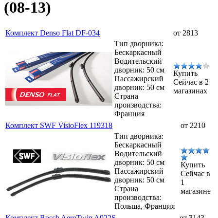
(08-13)
Комплект Denso Flat DF-034
от 2813
Тип дворника:
Бескаркасный
Водительский
дворник: 50 см
Купить
Пассажирский
Сейчас в 2
дворник: 50 см
магазинах
Страна
производства:
Франция
Комплект SWF VisioFlex 119318
от 2210
Тип дворника:
Бескаркасный
Водительский
дворник: 50 см
Купить
Пассажирский
Сейчас в
дворник: 50 см
1
Страна
магазине
производства:
Польша, Франция
Комплект Bosch AeroTwin A922S
от 3143