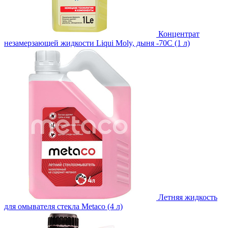
Концентрат
незамерзающей жидкости Liqui Moly, дыня -70С (1 л)
Летняя жидкость
для омывателя стекла Metaco (4 л)