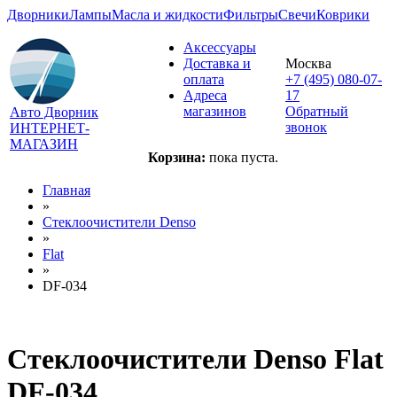
Дворники
Лампы
Масла и жидкости
Фильтры
Свечи
Коврики
Аксессуары
Доставка и
Москва
оплата
+7 (495) 080-07-
Адреса
17
магазинов
Обратный
Авто Дворник
звонок
ИНТЕРНЕТ-
МАГАЗИН
Корзина:
пока пуста.
Главная
»
Стеклоочистители Denso
»
Flat
»
DF-034
Стеклоочистители Denso Flat
DF-034