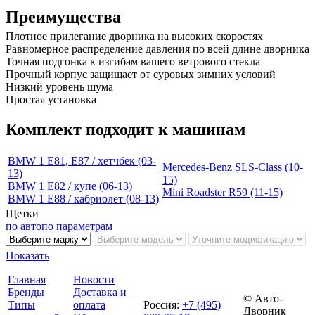
Преимущества
Плотное прилегание дворника на высоких скоростях
Равномерное распределение давления по всей длине дворника
Точная подгонка к изгибам вашего ветрового стекла
Прочный корпус защищает от суровых зимних условий
Низкий уровень шума
Простая установка
Комплект подходит к машинам
BMW 1 E81, E87 / хетчбек (03-
Mercedes-Benz SLS-Class (10-
13)
15)
BMW 1 E82 / купе (06-13)
Mini Roadster R59 (11-15)
BMW 1 E88 / кабриолет (08-13)
Щетки
по авто
по параметрам
Показать
Главная
Новости
Бренды
Доставка и
© Авто-
Типы
оплата
Россия
:
+7 (495)
Дворник