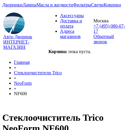
Дворники
Лампы
Масла и жидкости
Фильтры
Свечи
Коврики
Аксессуары
Доставка и
Москва
оплата
+7 (495) 080-07-
Адреса
17
магазинов
Обратный
Авто Дворник
звонок
ИНТЕРНЕТ-
МАГАЗИН
Корзина:
пока пуста.
Главная
»
Стеклоочистители Trico
»
NeoForm
»
NF600
Стеклоочиститель Trico
NeoForm NF600