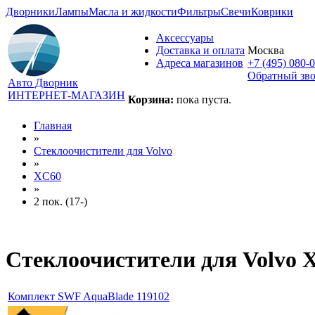
Дворники
Лампы
Масла и жидкости
Фильтры
Свечи
Коврики
Аксессуары
Доставка и оплата
Москва
Адреса магазинов
+7 (495) 080-
Обратный зв
Авто Дворник
ИНТЕРНЕТ-МАГАЗИН
Корзина:
пока пуста.
Главная
»
Стеклоочистители для
Volvo
»
XC60
»
2 пок. (17-)
Стеклоочистители для
Volvo X
Комплект SWF AquaBlade 119102