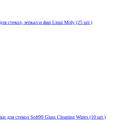
я стекол, зеркал и фар Liqui Moly (25 шт.)
для стекол Soft99 Glass Cleaning Wipes (10 шт.)