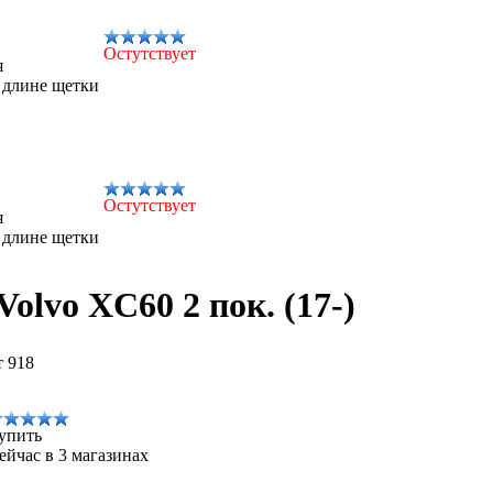
Остутствует
я
 длине щетки
Остутствует
я
 длине щетки
olvo XC60 2 пок. (17-)
т 918
упить
ейчас в 3 магазинах