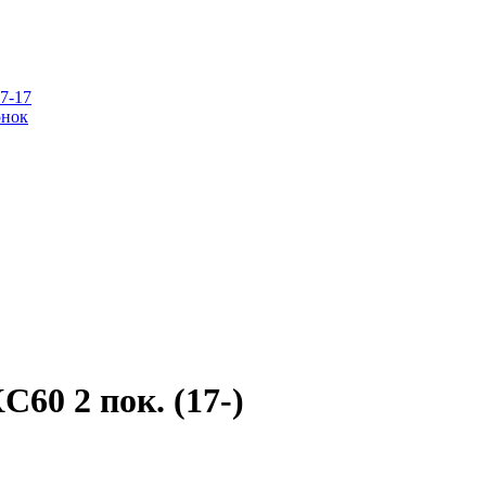
07-17
онок
C60 2 пок. (17-)