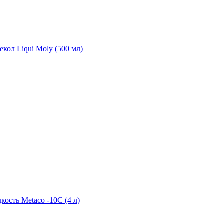
екол Liqui Moly (500 мл)
ость Metaco -10C (4 л)