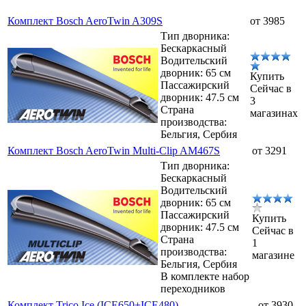
Комплект Bosch AeroTwin A309S
от 3985
Тип дворника:
Бескаркасный
Водительский
дворник: 65 см
Купить
Пассажирский
Сейчас в
дворник: 47.5 см
3
Страна
магазинах
производства:
Бельгия, Сербия
Комплект Bosch AeroTwin Multi-Clip AM467S
от 3291
Тип дворника:
Бескаркасный
Водительский
дворник: 65 см
Пассажирский
Купить
дворник: 47.5 см
Сейчас в
Страна
1
производства:
магазине
Бельгия, Сербия
В комплекте набор
переходников
Комплект Trico Ice (ICE650+ICE480)
от 3930