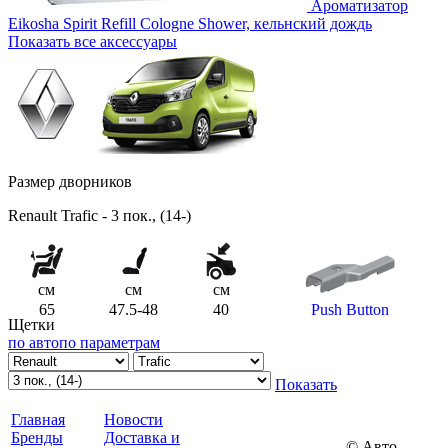
Ароматизатор
Eikosha Spirit Refill Cologne Shower, кельнский дождь
Показать все аксессуары
Размер дворников
Renault Trafic - 3 пок., (14-)
см
см
см
65
47.5-48
40
Push Button
Щетки
по авто
по параметрам
Показать
Главная
Новости
Бренды
Доставка и
© Авто-