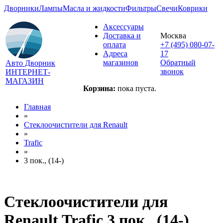
Дворники
Лампы
Масла и жидкости
Фильтры
Свечи
Коврики
Аксессуары
Доставка и
Москва
оплата
+7 (495) 080-07-
Адреса
17
магазинов
Обратный
Авто Дворник
звонок
ИНТЕРНЕТ-
МАГАЗИН
Корзина:
пока пуста.
Главная
»
Стеклоочистители для
Renault
»
Trafic
»
3 пок., (14-)
Стеклоочистители для
Renault Trafic 3 пок., (14-)