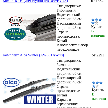
Комплект Heyner Hybrid (HG65+HG48)
от 1634
Тип дворника:
Гибридный
Водительский
дворник: 65 см
Пассажирский
Купить
дворник: 48 см
В
Страна
наличии
производства:
Китай
В комплекте набор
переходников
Комплект Alca Winter (AW65+AW48)
от 2291
Тип дворника:
Зимний
Водительский
дворник: 65 см
Пассажирский
дворник: 48 см
Страна
Купить
производства:
В
Китай
наличии
Каркас в
герметичном