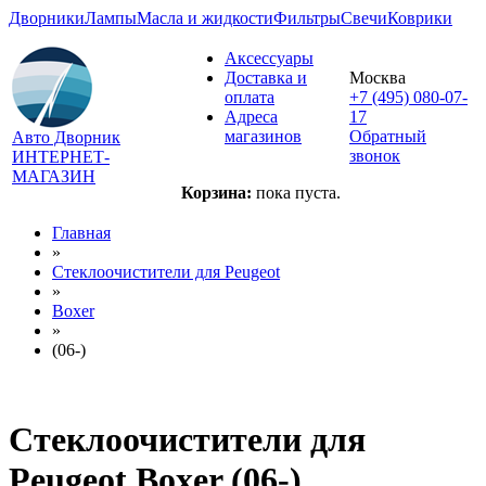
Дворники
Лампы
Масла и жидкости
Фильтры
Свечи
Коврики
Аксессуары
Доставка и
Москва
оплата
+7 (495) 080-07-
Адреса
17
магазинов
Обратный
Авто Дворник
звонок
ИНТЕРНЕТ-
МАГАЗИН
Корзина:
пока пуста.
Главная
»
Стеклоочистители для
Peugeot
»
Boxer
»
(06-)
Стеклоочистители для
Peugeot Boxer (06-)