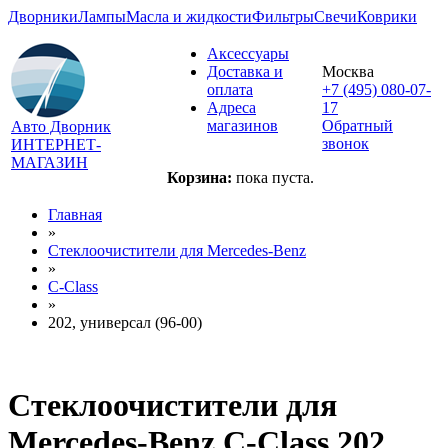
Дворники
Лампы
Масла и жидкости
Фильтры
Свечи
Коврики
Аксессуары
Доставка и
Москва
оплата
+7 (495) 080-07-
Адреса
17
магазинов
Обратный
Авто Дворник
звонок
ИНТЕРНЕТ-
МАГАЗИН
Корзина:
пока пуста.
Главная
»
Стеклоочистители для
Mercedes-Benz
»
C-Class
»
202, универсал (96-00)
Стеклоочистители для
Mercedes-Benz C-Class 202,