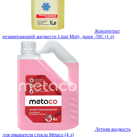
Концентрат
незамерзающей жидкости Liqui Moly, дыня -70С (1 л)
Летняя жидкость
для омывателя стекла Metaco (4 л)