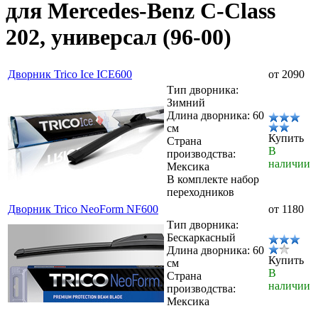
для Mercedes-Benz C-Class
202, универсал (96-00)
Дворник Trico Ice ICE600
от 2090
Тип дворника:
Зимний
Длина дворника: 60
см
Купить
Страна
В
производства:
наличии
Мексика
В комплекте набор
переходников
Дворник Trico NeoForm NF600
от 1180
Тип дворника:
Бескаркасный
Длина дворника: 60
Купить
см
В
Страна
наличии
производства:
Мексика