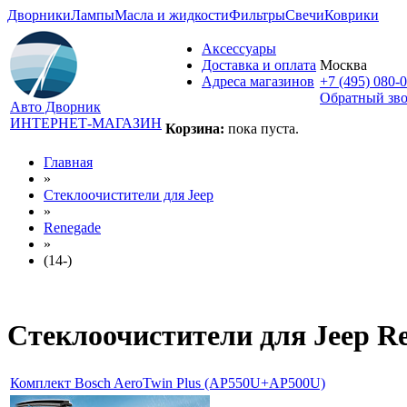
Дворники
Лампы
Масла и жидкости
Фильтры
Свечи
Коврики
Аксессуары
Доставка и оплата
Москва
Адреса магазинов
+7 (495) 080-
Обратный зв
Авто Дворник
ИНТЕРНЕТ-МАГАЗИН
Корзина:
пока пуста.
Главная
»
Стеклоочистители для
Jeep
»
Renegade
»
(14-)
Стеклоочистители для
Jeep Re
Комплект Bosch AeroTwin Plus (AP550U+AP500U)