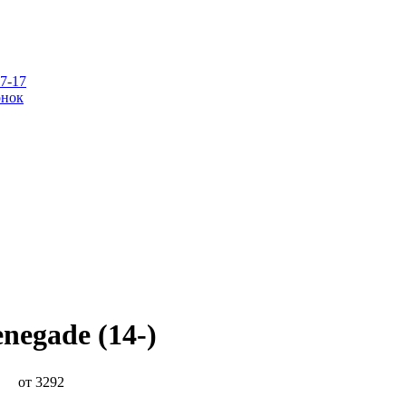
07-17
онок
negade (14-)
от 3292