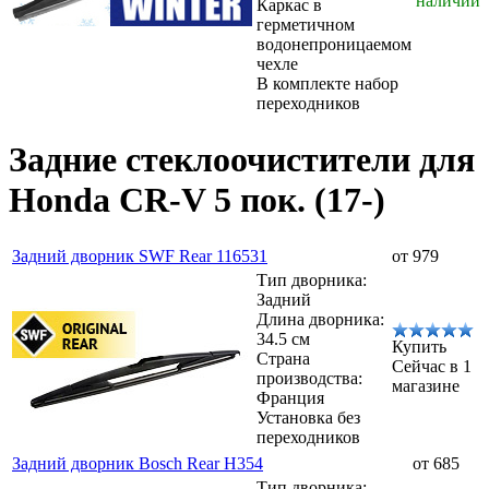
наличии
Каркас в
герметичном
водонепроницаемом
чехле
В комплекте набор
переходников
Задние стеклоочистители для
Honda CR-V 5 пок. (17-)
Задний дворник SWF Rear 116531
от 979
Тип дворника:
Задний
Длина дворника:
34.5 см
Купить
Страна
Сейчас в 1
производства:
магазине
Франция
Установка без
переходников
Задний дворник Bosch Rear H354
от 685
Тип дворника: