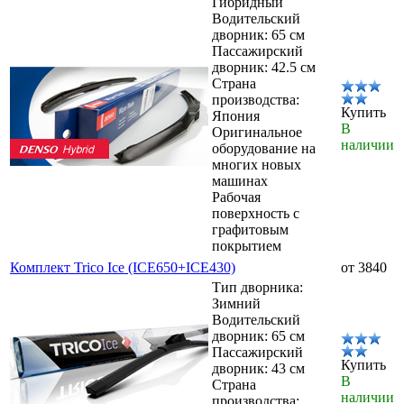
Гибридный
Водительский
дворник: 65 см
Пассажирский
дворник: 42.5 см
Страна
производства:
Купить
Япония
В
Оригинальное
наличии
оборудование на
многих новых
машинах
Рабочая
поверхность с
графитовым
покрытием
Комплект Trico Ice (ICE650+ICE430)
от 3840
Тип дворника:
Зимний
Водительский
дворник: 65 см
Пассажирский
Купить
дворник: 43 см
В
Страна
наличии
производства: