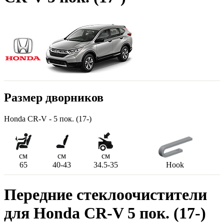
Размер дворников
Honda CR-V - 5 пок. (17-)
см
см
см
65
40-43
34.5-35
Hook
Передние стеклоочистители
для Honda CR-V 5 пок. (17-)