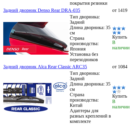
покрытия резинки
Задний дворник Denso Rear DRA-035
от 1419
Тип дворника:
Задний
Длина дворника: 35
см
Купить
Страна
В
производства:
наличии
Япония
Установка без
переходников
Задний дворник Alca Rear Classic ARC35
от 1084
Тип дворника:
Задний
Длина дворника: 35
см
Страна
Купить
производства:
В
Китай
наличии
Адаптеры для
разных креплений в
комплекте