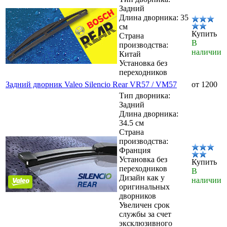
Задний
Длина дворника: 35
см
Купить
Страна
В
производства:
наличии
Китай
Установка без
переходников
Задний дворник Valeo Silencio Rear VR57 / VM57
от 1200
Тип дворника:
Задний
Длина дворника:
34.5 см
Страна
производства:
Франция
Установка без
Купить
переходников
В
Дизайн как у
наличии
оригинальных
дворников
Увеличен срок
службы за счет
эксклюзивного