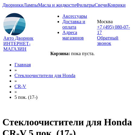
Дворники
Лампы
Масла и жидкости
Фильтры
Свечи
Коврики
Аксессуары
Доставка и
Москва
оплата
+7 (495) 080-07-
Адреса
17
магазинов
Обратный
Авто Дворник
звонок
ИНТЕРНЕТ-
МАГАЗИН
Корзина:
пока пуста.
Главная
»
Стеклоочистители для
Honda
»
CR-V
»
5 пок. (17-)
Стеклоочистители для
Honda
CR-V 5 пок. (17-)