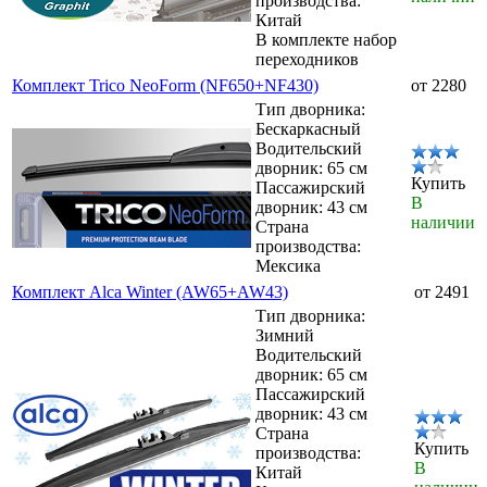
производства:
Китай
В комплекте набор
переходников
Комплект Trico NeoForm (NF650+NF430)
от 2280
Тип дворника:
Бескаркасный
Водительский
дворник: 65 см
Купить
Пассажирский
В
дворник: 43 см
наличии
Страна
производства:
Мексика
Комплект Alca Winter (AW65+AW43)
от 2491
Тип дворника:
Зимний
Водительский
дворник: 65 см
Пассажирский
дворник: 43 см
Страна
Купить
производства:
В
Китай