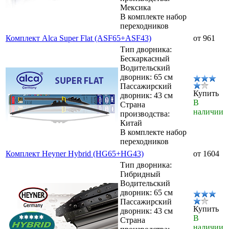
Мексика
В комплекте набор
переходников
Комплект Alca Super Flat (ASF65+ASF43)
от 961
Тип дворника:
Бескаркасный
Водительский
дворник: 65 см
Пассажирский
Купить
дворник: 43 см
В
Страна
наличии
производства:
Китай
В комплекте набор
переходников
Комплект Heyner Hybrid (HG65+HG43)
от 1604
Тип дворника:
Гибридный
Водительский
дворник: 65 см
Пассажирский
Купить
дворник: 43 см
В
Страна
наличии