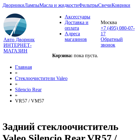
Дворники
Лампы
Масла и жидкости
Фильтры
Свечи
Коврики
Аксессуары
Доставка и
Москва
оплата
+7 (495) 080-07-
Адреса
17
магазинов
Обратный
Авто Дворник
звонок
ИНТЕРНЕТ-
МАГАЗИН
Корзина:
пока пуста.
Главная
»
Стеклоочистители Valeo
»
Silencio Rear
»
VR57 / VM57
Задний стеклоочиститель
Valeo Silencio Rear VR57 /