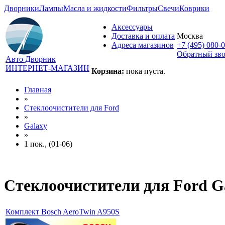
Дворники
Лампы
Масла и жидкости
Фильтры
Свечи
Коврики
Аксессуары
Доставка и оплата
Москва
Адреса магазинов
+7 (495) 080-
Обратный зв
Авто Дворник
ИНТЕРНЕТ-МАГАЗИН
Корзина:
пока пуста.
Главная
»
Стеклоочистители для
Ford
»
Galaxy
»
1 пок., (01-06)
Стеклоочистители для
Ford Ga
Комплект Bosch AeroTwin A950S