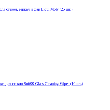
я стекол, зеркал и фар Liqui Moly (25 шт.)
для стекол Soft99 Glass Cleaning Wipes (10 шт.)