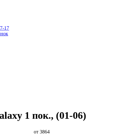
07-17
онок
laxy 1 пок., (01-06)
от 3864