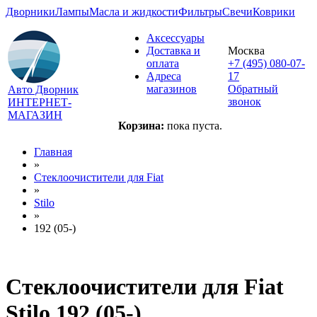
Дворники
Лампы
Масла и жидкости
Фильтры
Свечи
Коврики
Аксессуары
Доставка и
Москва
оплата
+7 (495) 080-07-
Адреса
17
магазинов
Обратный
Авто Дворник
звонок
ИНТЕРНЕТ-
МАГАЗИН
Корзина:
пока пуста.
Главная
»
Стеклоочистители для
Fiat
»
Stilo
»
192 (05-)
Стеклоочистители для
Fiat
Stilo 192 (05-)