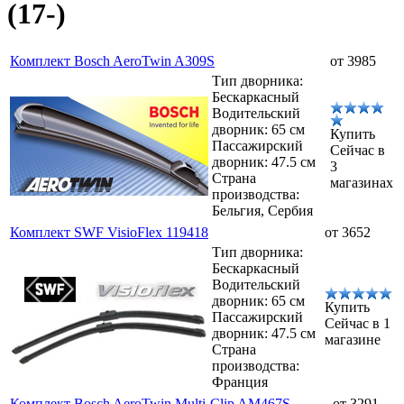
(17-)
Комплект Bosch AeroTwin A309S
от 3985
Тип дворника:
Бескаркасный
Водительский
дворник: 65 см
Купить
Пассажирский
Сейчас в
дворник: 47.5 см
3
Страна
магазинах
производства:
Бельгия, Сербия
Комплект SWF VisioFlex 119418
от 3652
Тип дворника:
Бескаркасный
Водительский
дворник: 65 см
Купить
Пассажирский
Сейчас в 1
дворник: 47.5 см
магазине
Страна
производства:
Франция
Комплект Bosch AeroTwin Multi-Clip AM467S
от 3291