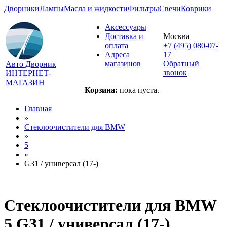
Дворники
Лампы
Масла и жидкости
Фильтры
Свечи
Коврики
Аксессуары
Доставка и
Москва
оплата
+7 (495) 080-07-
Адреса
17
магазинов
Обратный
Авто Дворник
звонок
ИНТЕРНЕТ-
МАГАЗИН
Корзина:
пока пуста.
Главная
»
Стеклоочистители для
BMW
»
5
»
G31 / универсал (17-)
Стеклоочистители для
BMW
5 G31 / универсал (17-)