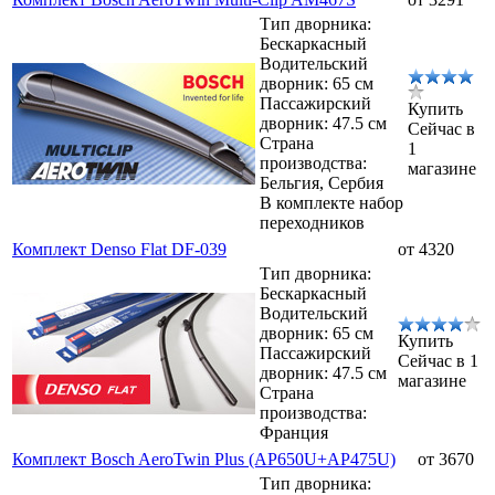
Тип дворника:
Бескаркасный
Водительский
дворник: 65 см
Пассажирский
Купить
дворник: 47.5 см
Сейчас в
Страна
1
производства:
магазине
Бельгия, Сербия
В комплекте набор
переходников
Комплект Denso Flat DF-039
от 4320
Тип дворника:
Бескаркасный
Водительский
дворник: 65 см
Купить
Пассажирский
Сейчас в 1
дворник: 47.5 см
магазине
Страна
производства:
Франция
Комплект Bosch AeroTwin Plus (AP650U+AP475U)
от 3670
Тип дворника: