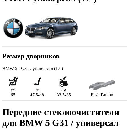
Размер дворников
BMW 5 - G31 / универсал (17-)
см
см
см
65
47.5-48
33.5-35
Push Button
Передние стеклоочистители
для BMW 5 G31 / универсал