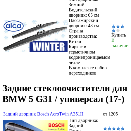
Зимний
Водительский
дворник: 65 см
Пассажирский
дворник: 48 см
Страна
Купить
производства:
В
Китай
наличии
Каркас в
герметичном
водонепроницаемом
чехле
В комплекте набор
переходников
Задние стеклоочистители для
BMW 5 G31 / универсал (17-)
Задний дворник Bosch AeroTwin A351H
от 1205
Тип дворника:
Задний
Длина