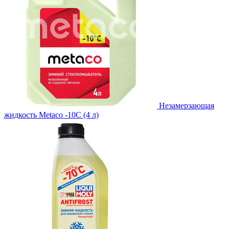
Незамерзающая
жидкость Metaco -10C (4 л)