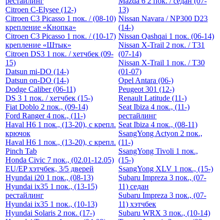
рестайлинг
Mazda 6 2 пок. / седан (07-
Citroen C-Elysee (12-)
13)
Citroen C3 Picasso 1 пок. / (08-10)
Nissan Navara / NP300 D23
крепление «Кнопка»
(14-)
Citroen C3 Picasso 1 пок. / (10-17)
Nissan Qashqai 1 пок. (06-14)
крепление «Штык»
Nissan X-Trail 2 пок. / T31
Citroen DS3 1 пок. / хетчбек (09-
(07-14)
15)
Nissan X-Trail 1 пок. / T30
Datsun mi-DO (14-)
(01-07)
Datsun on-DO (14-)
Opel Antara (06-)
Dodge Caliber (06-11)
Peugeot 301 (12-)
DS 3 1 пок. / хетчбек (15-)
Renault Latitude (11-)
Fiat Doblo 2 пок., (09-14)
Seat Ibiza 4 пок., (11-)
Ford Ranger 4 пок., (11-)
рестайлинг
Haval H6 1 пок., (13-20), с крепл.
Seat Ibiza 4 пок., (08-11)
крючок
SsangYong Actyon 2 пок.,
Haval H6 1 пок., (13-20), с крепл.
(11-)
Pinch Tab
SsangYong Tivoli 1 пок.,
Honda Civic 7 пок., (02.01-12.05)
(15-)
EU/EP хэтчбек, 3/5 дверей
SsangYong XLV 1 пок., (15-)
Hyundai i20 1 пок., (08-13)
Subaru Impreza 3 пок., (07-
Hyundai ix35 1 пок., (13-15)
11) седан
рестайлинг
Subaru Impreza 3 пок., (07-
Hyundai ix35 1 пок., (10-13)
11) хэтчбек
Hyundai Solaris 2 пок. (17-)
Subaru WRX 3 пок., (10-14)