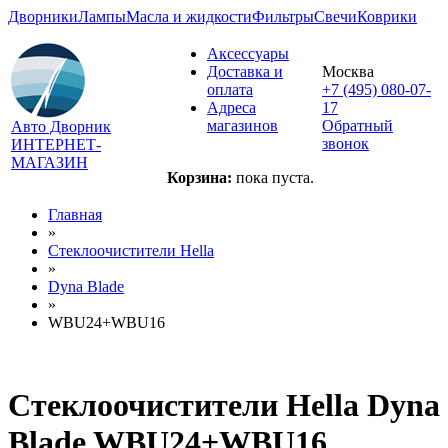
Дворники
Лампы
Масла и жидкости
Фильтры
Свечи
Коврики
Аксессуары
Доставка и
Москва
оплата
+7 (495) 080-07-
Адреса
17
магазинов
Обратный
Авто Дворник
звонок
ИНТЕРНЕТ-
МАГАЗИН
Корзина:
пока пуста.
Главная
»
Стеклоочистители Hella
»
Dyna Blade
»
WBU24+WBU16
Стеклоочистители Hella Dyna
Blade WBU24+WBU16