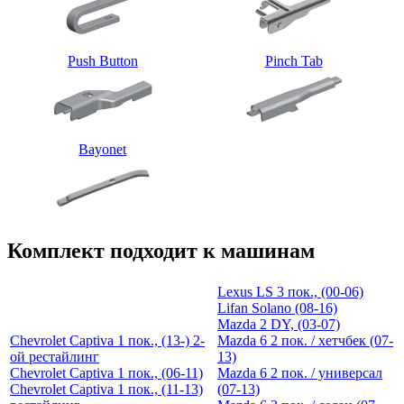
Push Button
Pinch Tab
Bayonet
Комплект подходит к машинам
Lexus LS 3 пок., (00-06)
Lifan Solano (08-16)
Mazda 2 DY, (03-07)
Chevrolet Captiva 1 пок., (13-) 2-
Mazda 6 2 пок. / хетчбек (07-
ой рестайлинг
13)
Chevrolet Captiva 1 пок., (06-11)
Mazda 6 2 пок. / универсал
Chevrolet Captiva 1 пок., (11-13)
(07-13)