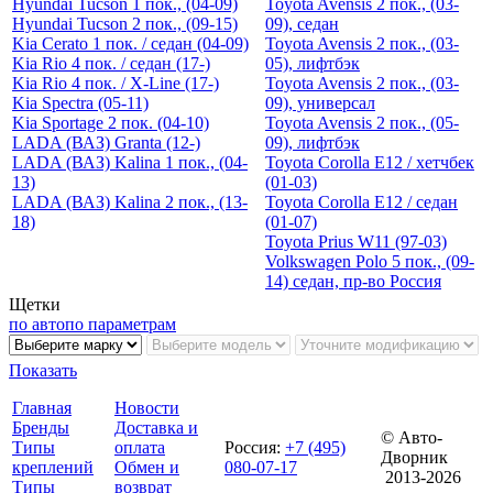
Hyundai Tucson 1 пок., (04-09)
Toyota Avensis 2 пок., (03-
Hyundai Tucson 2 пок., (09-15)
09), седан
Kia Cerato 1 пок. / cедан (04-09)
Toyota Avensis 2 пок., (03-
Kia Rio 4 пок. / седан (17-)
05), лифтбэк
Kia Rio 4 пок. / X-Line (17-)
Toyota Avensis 2 пок., (03-
Kia Spectra (05-11)
09), универсал
Kia Sportage 2 пок. (04-10)
Toyota Avensis 2 пок., (05-
LADA (ВАЗ) Granta (12-)
09), лифтбэк
LADA (ВАЗ) Kalina 1 пок., (04-
Toyota Corolla E12 / хетчбек
13)
(01-03)
LADA (ВАЗ) Kalina 2 пок., (13-
Toyota Corolla E12 / седан
18)
(01-07)
Toyota Prius W11 (97-03)
Volkswagen Polo 5 пок., (09-
14) седан, пр-во Россия
Щетки
по авто
по параметрам
Показать
Главная
Новости
Бренды
Доставка и
© Авто-
Типы
оплата
Россия
:
+7 (495)
Дворник
креплений
Обмен и
080-07-17
2013-2026
Типы
возврат