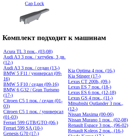
Cap Lock
Комплект подходит к машинам
Acura TL 3 пок., (03-08)
Audi A3 3 пок. / хетчбек, 3 дв.
(12-)
Audi A3 3 пок. / седан (13-)
Kia Optima 4 пок. (16-)
BMW 5 F11 / универсал (09-
Kia Stinger (17-)
16)
Lexus CT 200h, (09-)
BMW 5 F10 / седан (09-16)
Lexus ES 7 пок. (18-)
BMW 6 G32 / Gran Turismo
Lexus ES 6 пок. (12-18)
(17-)
Lexus GS 4 пок., (11-)
Citroen C5 1 пок. / седан (01-
Mitsubishi Outlander 3 пок.,
03)
(12-)
Citroen C5 1 пок. / универсал
Nissan Maxima (00-06)
(01-03)
Nissan Murano 1 пок., (02-08)
Ferrari 599 GTB/GTO (06-)
Renault Espace 3 пок., (96-02)
Ferrari 599 SA (10-)
Renault Koleos 2 пок., (16-)
Genesis G70 (17-)