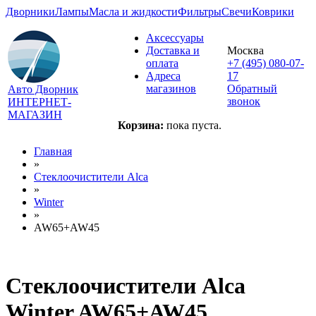
Дворники
Лампы
Масла и жидкости
Фильтры
Свечи
Коврики
Аксессуары
Доставка и
Москва
оплата
+7 (495) 080-07-
Адреса
17
магазинов
Обратный
Авто Дворник
звонок
ИНТЕРНЕТ-
МАГАЗИН
Корзина:
пока пуста.
Главная
»
Стеклоочистители Alca
»
Winter
»
AW65+AW45
Стеклоочистители Alca
Winter AW65+AW45