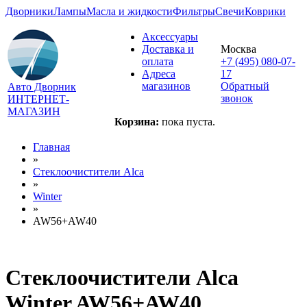
Дворники
Лампы
Масла и жидкости
Фильтры
Свечи
Коврики
Аксессуары
Доставка и
Москва
оплата
+7 (495) 080-07-
Адреса
17
магазинов
Обратный
Авто Дворник
звонок
ИНТЕРНЕТ-
МАГАЗИН
Корзина:
пока пуста.
Главная
»
Стеклоочистители Alca
»
Winter
»
AW56+AW40
Стеклоочистители Alca
Winter AW56+AW40