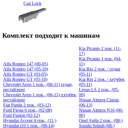
Cap Lock
Комплект подходит к машинам
Kia Picanto 2 пок. (11-
17)
Kia Picanto 1 пок. (04-
Alfa Romeo 147 (00-05)
11)
Alfa Romeo 147 (05-10)
Kia Rio 2 пок. / седан
Alfa Romeo GT (03-05)
(05-11)
Alfa Romeo GT (05-10)
Kia Rio 2 пок. / хетчбек
Chevrolet Aveo 1 пок., (06-11) седан,
(05-11)
рестайлинг
Lexus LS 2 пок., (95-
Chevrolet Aveo 1 пок., (06-11) хэтчбек,
00)
рестайлинг
Nissan Almera Classic
Fiat Panda 2 пок., (03-12)
(06-13)
Ford Fiesta 6 пок., (02-08)
Nissan Almera N16 (00-
Ford Fusion (02-12)
06)
Hyundai Accent 4 пок., (11-)
Opel Agila 2 пок., (08-)
Hyundai i10 1 пок., (08-14)
Suzuki Splash (08-)