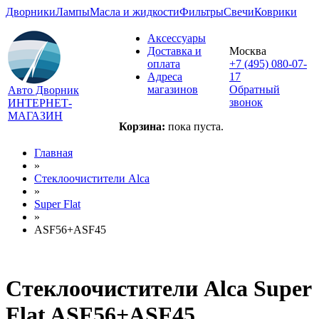
Дворники
Лампы
Масла и жидкости
Фильтры
Свечи
Коврики
Аксессуары
Доставка и
Москва
оплата
+7 (495) 080-07-
Адреса
17
магазинов
Обратный
Авто Дворник
звонок
ИНТЕРНЕТ-
МАГАЗИН
Корзина:
пока пуста.
Главная
»
Стеклоочистители Alca
»
Super Flat
»
ASF56+ASF45
Стеклоочистители Alca Super
Flat ASF56+ASF45