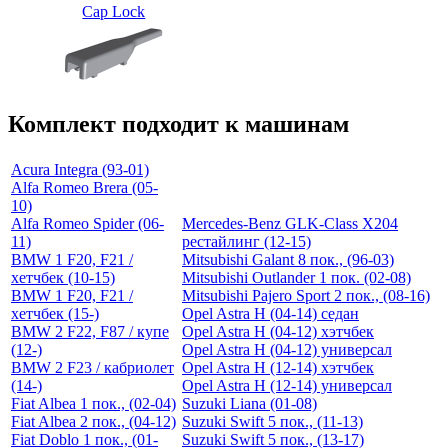
Cap Lock
Комплект подходит к машинам
Acura Integra (93-01)
Alfa Romeo Brera (05-
10)
Alfa Romeo Spider (06-
Mercedes-Benz GLK-Class X204
11)
рестайлинг (12-15)
BMW 1 F20, F21 /
Mitsubishi Galant 8 пок., (96-03)
хетчбек (10-15)
Mitsubishi Outlander 1 пок. (02-08)
BMW 1 F20, F21 /
Mitsubishi Pajero Sport 2 пок., (08-16)
хетчбек (15-)
Opel Astra H (04-14) седан
BMW 2 F22, F87 / купе
Opel Astra H (04-12) хэтчбек
(12-)
Opel Astra H (04-12) универсал
BMW 2 F23 / кабриолет
Opel Astra H (12-14) хэтчбек
(14-)
Opel Astra H (12-14) универсал
Fiat Albea 1 пок., (02-04)
Suzuki Liana (01-08)
Fiat Albea 2 пок., (04-12)
Suzuki Swift 5 пок., (11-13)
Fiat Doblo 1 пок., (01-
Suzuki Swift 5 пок., (13-17)