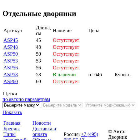
Отдельные дворники
Длина,
Артикул
Наличие
Цена
см
ASP45
45
Остутствует
ASP48
48
Остутствует
ASP50
50
Остутствует
ASP53
53
Остутствует
ASP56
56
Остутствует
ASP58
58
В наличии
от 646
Купить
ASP60
60
Остутствует
Щетки
по авто
по параметрам
Показать
Главная
Новости
Бренды
Доставка и
© Авто-
Типы
оплата
Россия
:
+7 (495)
Дворник
креплений
Обмен и
080-07-17