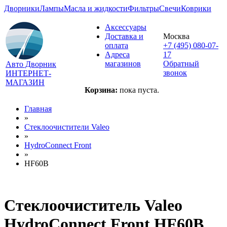
Дворники
Лампы
Масла и жидкости
Фильтры
Свечи
Коврики
Аксессуары
Доставка и
Москва
оплата
+7 (495) 080-07-
Адреса
17
магазинов
Обратный
Авто Дворник
звонок
ИНТЕРНЕТ-
МАГАЗИН
Корзина:
пока пуста.
Главная
»
Стеклоочистители Valeo
»
HydroConnect Front
»
HF60B
Стеклоочиститель Valeo
HydroConnect Front HF60B