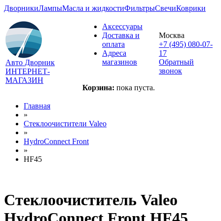
Дворники
Лампы
Масла и жидкости
Фильтры
Свечи
Коврики
Аксессуары
Доставка и
Москва
оплата
+7 (495) 080-07-
Адреса
17
магазинов
Обратный
Авто Дворник
звонок
ИНТЕРНЕТ-
МАГАЗИН
Корзина:
пока пуста.
Главная
»
Стеклоочистители Valeo
»
HydroConnect Front
»
HF45
Стеклоочиститель Valeo
HydroConnect Front HF45