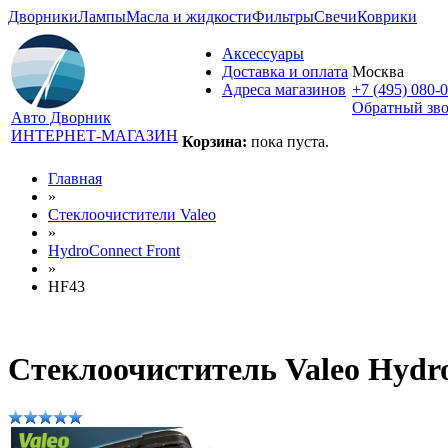
Дворники
Лампы
Масла и жидкости
Фильтры
Свечи
Коврики
Аксессуары
Доставка и оплата
Москва
Адреса магазинов
+7 (495) 080-
Обратный зв
Авто Дворник
ИНТЕРНЕТ-МАГАЗИН
Корзина:
пока пуста.
Главная
»
Стеклоочистители Valeo
»
HydroConnect Front
»
HF43
Стеклоочиститель Valeo Hydr