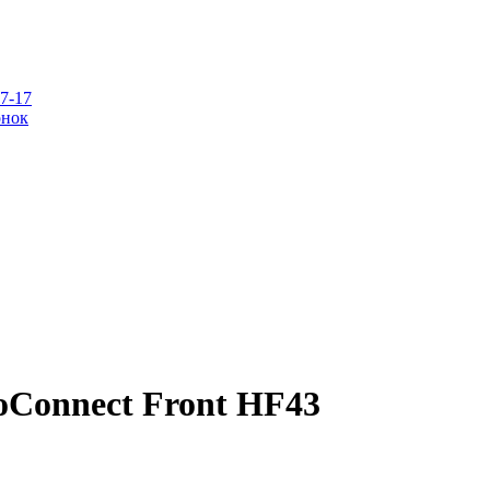
07-17
онок
oConnect Front HF43