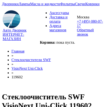
Дворники
Лампы
Масла и жидкости
Фильтры
Свечи
Коврики
Аксессуары
Доставка и
Москва
оплата
+7 (495) 080-07-
Адреса
17
магазинов
Обратный
Авто Дворник
звонок
ИНТЕРНЕТ-
МАГАЗИН
Корзина:
пока пуста.
Главная
»
Стеклоочистители SWF
»
VisioNext Uni-Click
»
119602
Стеклоочиститель SWF
VisioNext Uni-Click 119602