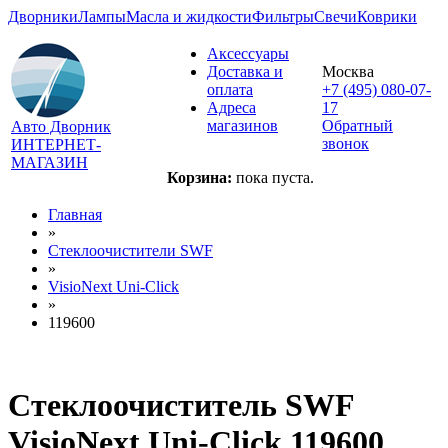
Дворники
Лампы
Масла и жидкости
Фильтры
Свечи
Коврики
Аксессуары
Доставка и
Москва
оплата
+7 (495) 080-07-
Адреса
17
магазинов
Обратный
Авто Дворник
звонок
ИНТЕРНЕТ-
МАГАЗИН
Корзина:
пока пуста.
Главная
»
Стеклоочистители SWF
»
VisioNext Uni-Click
»
119600
Стеклоочиститель SWF
VisioNext Uni-Click 119600