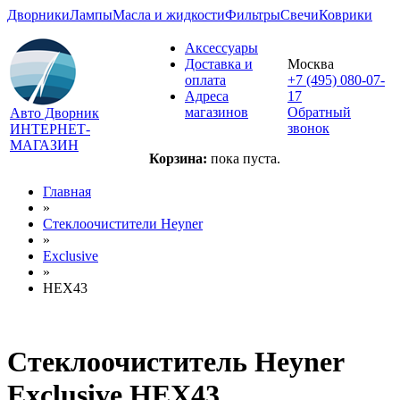
Дворники
Лампы
Масла и жидкости
Фильтры
Свечи
Коврики
Аксессуары
Доставка и
Москва
оплата
+7 (495) 080-07-
Адреса
17
магазинов
Обратный
Авто Дворник
звонок
ИНТЕРНЕТ-
МАГАЗИН
Корзина:
пока пуста.
Главная
»
Стеклоочистители Heyner
»
Exclusive
»
HEX43
Стеклоочиститель Heyner
Exclusive HEX43