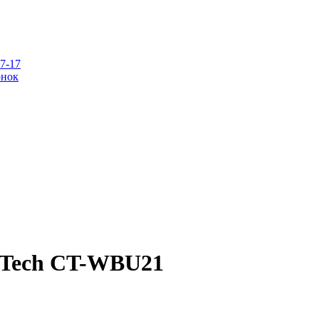
07-17
онок
anTech CT-WBU21