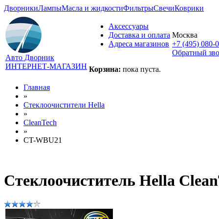
Дворники
Лампы
Масла и жидкости
Фильтры
Свечи
Коврики
Аксессуары
Доставка и оплата
Москва
Адреса магазинов
+7 (495) 080-
Обратный зв
Авто Дворник
ИНТЕРНЕТ-МАГАЗИН
Корзина:
пока пуста.
Главная
»
Стеклоочистители Hella
»
CleanTech
»
CT-WBU21
Стеклоочиститель Hella Cle