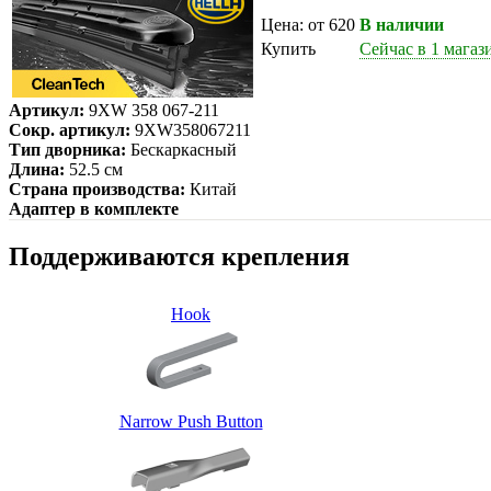
Цена: от 620
В наличии
Купить
Сейчас в 1 магаз
Артикул:
9XW 358 067-211
Сокр. артикул:
9XW358067211
Тип дворника:
Бескаркасный
Длина:
52.5 см
Страна производства:
Китай
Адаптер в комплекте
Поддерживаются крепления
Hook
Narrow Push Button