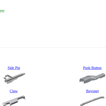
ине
Side Pin
Push Button
Claw
Bayonet