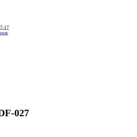
07-17
онок
 DF-027