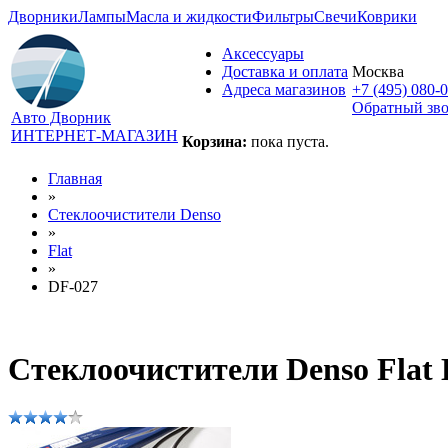
Дворники
Лампы
Масла и жидкости
Фильтры
Свечи
Коврики
Аксессуары
Доставка и оплата
Москва
Адреса магазинов
+7 (495) 080-
Обратный зв
Авто Дворник
ИНТЕРНЕТ-МАГАЗИН
Корзина:
пока пуста.
Главная
»
Стеклоочистители Denso
»
Flat
»
DF-027
Стеклоочистители Denso Flat