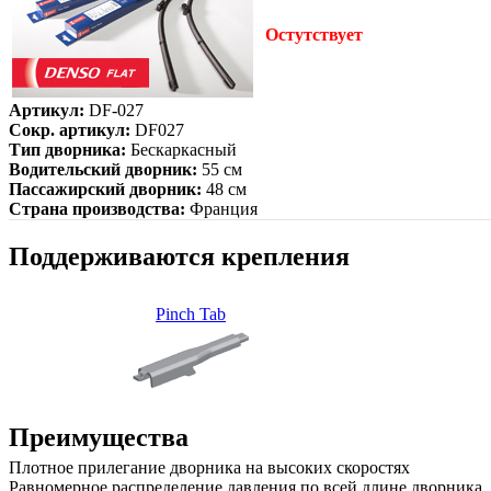
Остутствует
Артикул:
DF-027
Сокр. артикул:
DF027
Тип дворника:
Бескаркасный
Водительский дворник:
55 см
Пассажирский дворник:
48 см
Страна производства:
Франция
Поддерживаются крепления
Pinch Tab
Преимущества
Плотное прилегание дворника на высоких скоростях
Равномерное распределение давления по всей длине дворника