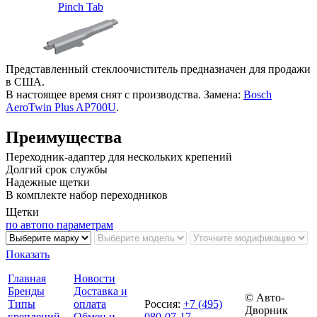
Pinch Tab
Представленный стеклоочиститель предназначен для продажи
в США.
В настоящее время снят с производства. Замена:
Bosch
AeroTwin Plus AP700U
.
Преимущества
Переходник-адаптер для нескольких крепений
Долгий срок службы
Надежные щетки
В комплекте набор переходников
Щетки
по авто
по параметрам
Показать
Главная
Новости
Бренды
Доставка и
© Авто-
Типы
оплата
Россия
:
+7 (495)
Дворник
креплений
Обмен и
080-07-17