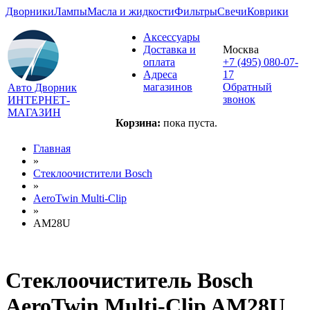
Дворники
Лампы
Масла и жидкости
Фильтры
Свечи
Коврики
Аксессуары
Доставка и
Москва
оплата
+7 (495) 080-07-
Адреса
17
магазинов
Обратный
Авто Дворник
звонок
ИНТЕРНЕТ-
МАГАЗИН
Корзина:
пока пуста.
Главная
»
Стеклоочистители Bosch
»
AeroTwin Multi-Clip
»
AM28U
Стеклоочиститель Bosch
AeroTwin Multi-Clip AM28U