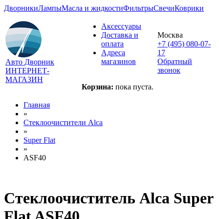
Дворники
Лампы
Масла и жидкости
Фильтры
Свечи
Коврики
Аксессуары
Доставка и
Москва
оплата
+7 (495) 080-07-
Адреса
17
магазинов
Обратный
Авто Дворник
звонок
ИНТЕРНЕТ-
МАГАЗИН
Корзина:
пока пуста.
Главная
»
Стеклоочистители Alca
»
Super Flat
»
ASF40
Стеклоочиститель Alca Super
Flat ASF40