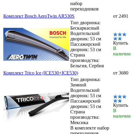
набор
переходников
Комплект Bosch AeroTwin AR530S
от 2491
Тип дворника:
Бескаркасный
Водительский
дворник: 53 см
Купить
Пассажирский
В
дворник: 53 см
наличии
Страна
производства:
Бельгия, Сербия
Комплект Trico Ice (ICE530+ICE530)
от 3680
Тип дворника:
Зимний
Водительский
дворник: 53 см
Пассажирский
Купить
дворник: 53 см
В
Страна
наличии
производства:
Мексика
В комплекте набор
переходников