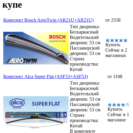
купе
Комплект Bosch AeroTwin (AR21U+AR21U)
от 2558
Тип дворника:
Бескаркасный
Водительский
дворник: 53 см
Купить
Пассажирский
Сейчас в 2
дворник: 53 см
магазинах
Страна
производства:
Китай
Комплект Alca Super Flat (ASF53+ASF53)
от 1108
Тип дворника:
Бескаркасный
Водительский
дворник: 53 см
Пассажирский
Купить
дворник: 53 см
Сейчас в 1
Страна
магазине
производства:
Китай
В комплекте