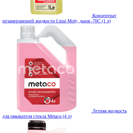
Концентрат
незамерзающей жидкости Liqui Moly, дыня -70С (1 л)
Летняя жидкость
для омывателя стекла Metaco (4 л)