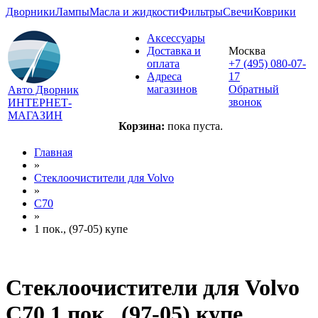
Дворники
Лампы
Масла и жидкости
Фильтры
Свечи
Коврики
Аксессуары
Доставка и
Москва
оплата
+7 (495) 080-07-
Адреса
17
магазинов
Обратный
Авто Дворник
звонок
ИНТЕРНЕТ-
МАГАЗИН
Корзина:
пока пуста.
Главная
»
Стеклоочистители для
Volvo
»
C70
»
1 пок., (97-05) купе
Стеклоочистители для
Volvo
C70 1 пок., (97-05) купе