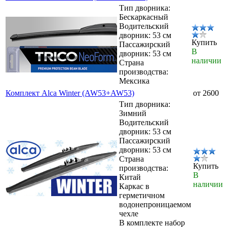
Тип дворника:
Бескаркасный
Водительский
дворник: 53 см
Купить
Пассажирский
В
дворник: 53 см
наличии
Страна
производства:
Мексика
Комплект Alca Winter (AW53+AW53)
от 2600
Тип дворника:
Зимний
Водительский
дворник: 53 см
Пассажирский
дворник: 53 см
Страна
Купить
производства:
В
Китай
наличии
Каркас в
герметичном
водонепроницаемом
чехле
В комплекте набор