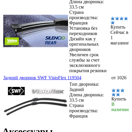
Длина дворника:
33.5 см
Страна
производства:
Франция
Купить
Установка без
Сейчас в
переходников
1
Дизайн как у
магазине
оригинальных
дворников
Увеличен срок
службы за счет
эксклюзивного
покрытия резинки
Задний дворник SWF VisioFlex 119504
от 1026
Тип дворника:
Задний
Длина дворника:
Купить
33.5 см
В
Страна
наличии
производства:
Франция
Аксессуары