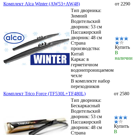
Комплект Alca Winter (AW53+AW48)
от 2290
Тип дворника:
Зимний
Водительский
дворник: 53 см
Пассажирский
дворник: 48 см
Страна
Купить
производства:
В
Китай
наличии
Каркас в
герметичном
водонепроницаемом
чехле
В комплекте набор
переходников
Комплект Trico Force (TF530L+TF480L)
от 2580
Тип дворника:
Бескаркасный
Водительский
дворник: 53 см
Пассажирский
Купить
дворник: 48 см
В
Страна