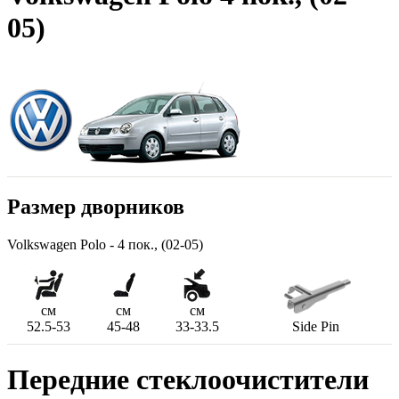
05)
Размер дворников
Volkswagen Polo - 4 пок., (02-05)
см
см
см
52.5-53
45-48
33-33.5
Side Pin
Передние стеклоочистители