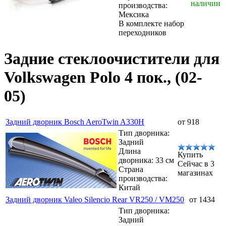
наличии
производства:
Мексика
В комплекте набор
переходников
Задние стеклоочистители для
Volkswagen Polo 4 пок., (02-
05)
Задний дворник Bosch AeroTwin A330H
от 918
Тип дворника:
Задний
Длина
Купить
дворника: 33 см
Сейчас в 3
Страна
магазинах
производства:
Китай
Задний дворник Valeo Silencio Rear VR250 / VM250
от 1434
Тип дворника:
Задний