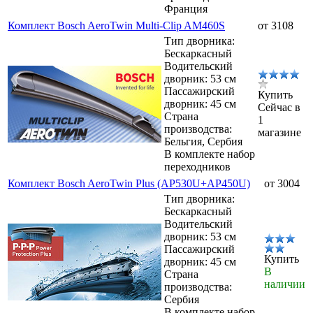
Франция
Комплект Bosch AeroTwin Multi-Clip AM460S
от 3108
Тип дворника:
Бескаркасный
Водительский
дворник: 53 см
Пассажирский
Купить
дворник: 45 см
Сейчас в
Страна
1
производства:
магазине
Бельгия, Сербия
В комплекте набор
переходников
Комплект Bosch AeroTwin Plus (AP530U+AP450U)
от 3004
Тип дворника:
Бескаркасный
Водительский
дворник: 53 см
Пассажирский
Купить
дворник: 45 см
В
Страна
наличии
производства:
Сербия
В комплекте набор