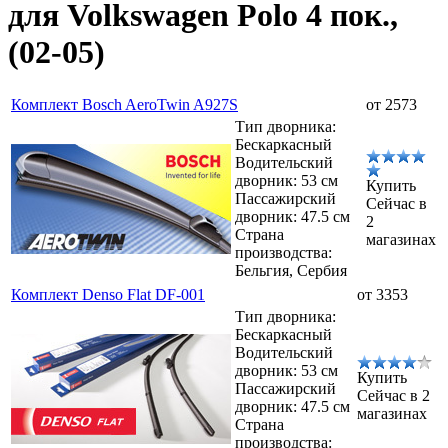
для Volkswagen Polo 4 пок.,
(02-05)
Комплект Bosch AeroTwin A927S
от 2573
Тип дворника:
Бескаркасный
Водительский
дворник: 53 см
Купить
Пассажирский
Сейчас в
дворник: 47.5 см
2
Страна
магазинах
производства:
Бельгия, Сербия
Комплект Denso Flat DF-001
от 3353
Тип дворника:
Бескаркасный
Водительский
дворник: 53 см
Купить
Пассажирский
Сейчас в 2
дворник: 47.5 см
магазинах
Страна
производства: