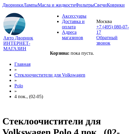
Дворники
Лампы
Масла и жидкости
Фильтры
Свечи
Коврики
Аксессуары
Доставка и
Москва
оплата
+7 (495) 080-07-
Адреса
17
магазинов
Обратный
Авто Дворник
звонок
ИНТЕРНЕТ-
МАГАЗИН
Корзина:
пока пуста.
Главная
»
Стеклоочистители для
Volkswagen
»
Polo
»
4 пок., (02-05)
Стеклоочистители для
Volkswagen Polo 4 пок., (02-